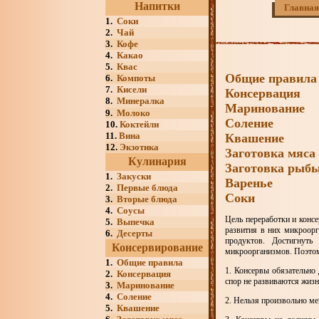
Напитки
Главная
1.
Соки
2.
Чай
3.
Кофе
4.
Какао
5.
Квас
Общие правила
6.
Компоты
7.
Кисели
Консервация
8.
Минералка
Маринование
9.
Молоко
Соление
10.
Коктейли
11.
Вина
Квашение
12.
Экзотика
Заготовка мяса
Кулинария
Заготовка рыб
1.
Закуски
Варенье
2.
Первые блюда
Соки
3.
Вторые блюда
4.
Соусы
Цель переработки и конс
5.
Выпечка
развития в них микроорг
6.
Десерты
продуктов. Достигнуть
Консервирование
микроорганизмов. Поэтом
1.
Общие правила
1. Консервы обязательно
2.
Консервация
спор не развиваются жизн
3.
Маринование
4.
Соление
2. Нельзя произвольно ме
5.
Квашение