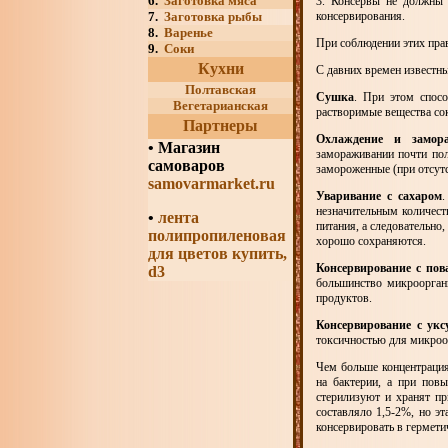
6.
Заготовка мяса
3. Консервы не должны 
7.
Заготовка рыбы
консервирования.
8.
Варенье
При соблюдении этих пра
9.
Соки
Кухни
С давних времен известн
Полтавская
Сушка
. При этом спосо
Вегетарианская
растворимые вещества сок
Партнеры
Охлаждение и замор
•
Магазин
замораживании почти пол
самоваров
замороженные (при отсутс
samovarmarket.ru
Уваривание с сахаром
незначительным количест
•
лента
питания, а следовательно
полипропиленовая
хорошо сохраняются.
для цветов купить,
Консервирование с пов
d3
большинство микроорган
продуктов.
Консервирование с укс
токсичностью для микроо
Чем больше концентрация
на бактерии, а при пов
стерилизуют и хранят пр
составляло 1,5-2%, но э
консервировать в гермети