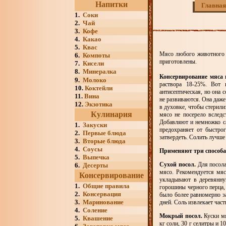
Напитки
Главная
1.
Соки
2.
Чай
3.
Кофе
4.
Какао
5.
Квас
Мясо любого животного м
6.
Компоты
приготовлены.
7.
Кисели
8.
Минералка
Консервирование мяса 
9.
Молоко
раствора 18-25%. Вот
10.
Коктейли
антисептическая, но она 
11.
Вина
не развиваются. Она даже
12.
Экзотика
в духовке, чтобы стерили
Кулинария
мясо не посерело вследс
Добавляют и немножко са
1.
Закуски
предохраняет от быстро
2.
Первые блюда
затвердеть. Солить лучше
3.
Вторые блюда
4.
Соусы
Применяют три способа
5.
Выпечка
Сухой посол.
Для посола
6.
Десерты
мясо. Рекомендуется мяс
Консервирование
укладывают в деревянну
1.
Общие правила
горошины черного перца,
2.
Консервация
было более равномерно з
3.
Маринование
дней. Соль извлекает час
4.
Соление
Мокрый посол.
Куски мя
5.
Квашение
кг соли, 30 г селитры и 