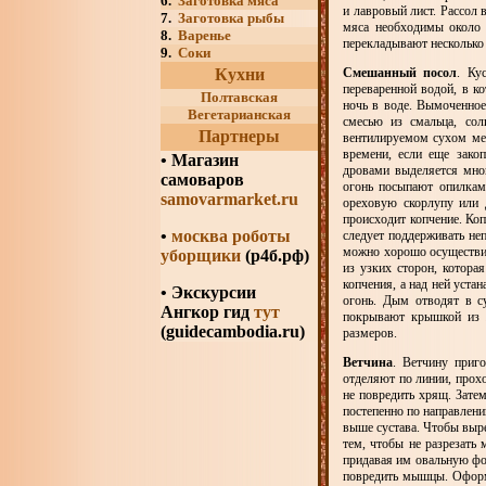
6.
Заготовка мяса
и лавровый лист. Рассол 
7.
Заготовка рыбы
мяса необходимы около 
8.
Варенье
перекладывают несколько 
9.
Соки
Кухни
Смешанный посол
. Ку
переваренной водой, в к
Полтавская
ночь в воде. Вымоченное
Вегетарианская
смесью из смальца, со
Партнеры
вентилируемом сухом мес
времени, если еще зако
•
Магазин
дровами выделяется мно
самоваров
огонь посыпают опилками
samovarmarket.ru
ореховую скорлупу или 
происходит копчение. Ко
•
москва роботы
следует поддерживать не
можно хорошо осуществит
уборщики
(р4б.рф)
из узких сторон, котора
копчения, а над ней уста
• Экскурсии
огонь. Дым отводят в с
Ангкор гид
тут
покрывают крышкой из ж
(guidecambodia.ru)
размеров.
Ветчина
. Ветчину приг
отделяют по линии, прох
не повредить хрящ. Зате
постепенно по направлен
выше сустава. Чтобы выре
тем, чтобы не разрезать
придавая им овальную фор
повредить мышцы. Оформл