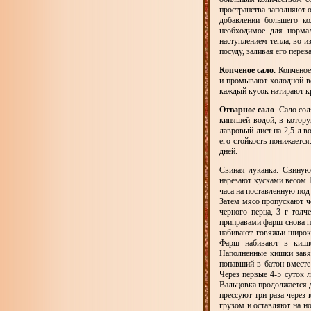
пространства заполняют о
добавлении большего ко
необходимое для нормал
наступлением тепла, во 
посуду, заливая его пере
Копченое сало.
Копченое
и промывают холодной во
каждый кусок натирают к
Отварное сало
. Сало сол
кипящей водой, в котору
лавровый лист на 2,5 л в
его стойкость понижается
дней.
Свиная луканка. Свиную
нарезают кусками весом 1
часа на поставленную под
Затем мясо пропускают ч
черного перца, 3 г толч
приправами фарш снова 
набивают говяжьи широк
Фарш набивают в кишк
Наполненные кишки завя
попавший в батон вместе
Через первые 4-5 суток 
Вальцовка продолжается д
прессуют три раза через
грузом и оставляют на но