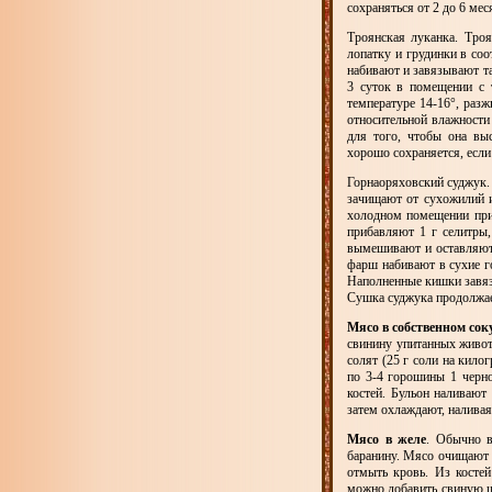
сохраняться от 2 до 6 мес
Троянская луканка. Троя
лопатку и грудинки в со
набивают и завязывают та
3 суток в помещении с 
температуре 14-16°, раз
относительной влажности
для того, чтобы она вы
хорошо сохраняется, если 
Горнаоряховский суджук.
зачищают от сухожилий и
холодном помещении при 
прибавляют 1 г селитры,
вымешивают и оставляют 
фарш набивают в сухие г
Наполненные кишки завяз
Сушка суджука продолжает
Мясо в собственном сок
свинину упитанных живот
солят (25 г соли на кило
по 3-4 горошины 1 черно
костей. Бульон наливают
затем охлаждают, наливая
Мясо в желе
. Обычно в
баранину. Мясо очищают о
отмыть кровь. Из костей
можно добавить свиную шк