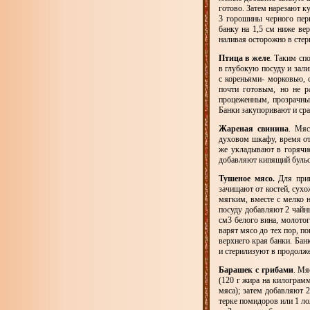
готово. Затем нарезают к
3 горошины черного пер
банку на 1,5 см ниже ве
наливая осторожно в стер
Птица в желе
. Таким сп
в глубокую посуду и зал
с кореньями- морковью, 
почти готовым, но не р
процеженным, прозрачны
Банки закупоривают и сра
Жареная свинина
. Мяс
духовом шкафу, время от
же укладывают в горячие
добавляют кипящий бульон
Тушеное мясо.
Для при
зачищают от костей, сухо
мягким, вместе с мелко н
посуду добавляют 2 чайн
см3 белого вина, молотог
варят мясо до тех пор, п
верхнего края банки. Бан
и стерилизуют в продолже
Барашек с грибами
. Мя
(120 г жира на килограмм
мяса); затем добавляют 2
терке помидоров или 1 ло