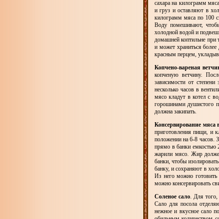
сахара на килограмм мяса
и груз и оставляют в хо
килограмм мяса по 100 с
Воду помешивают, чтобы
холодной водой и подвеши
домашней коптильне при т
и может храниться более
красным перцем, укладыв
Копчено-вареная ветчи
копченую ветчину. Пос
зависимости от степени
несколько часов в вентил
мясо кладут в котел с в
горошинами душистого пе
должна закипать.
Консервирование мяса 
приготовления пищи, и кл
положении на 6-8 часов. 
прямо в банки емкостью 
жарили мясо. Жир долже
банки, чтобы изолировать
банку, и сохраняют в хол
Из него можно готовить 
можно консервировать св
Соленое сало
. Для того
Сало для посола отделяю
нежное и вкусное сало п
обильным количеством со