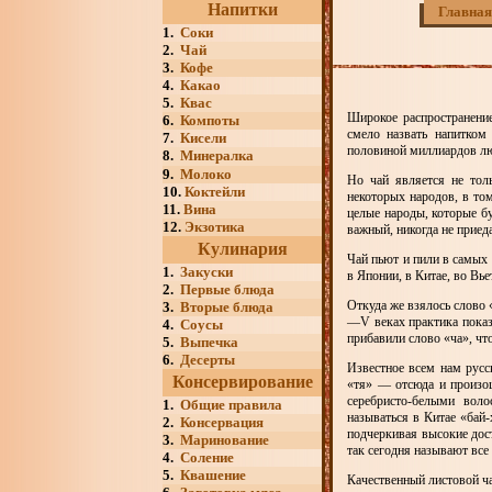
Напитки
Главная
1.
Соки
2.
Чай
3.
Кофе
4.
Какао
5.
Квас
Широкое распространение
6.
Компоты
смело назвать напитком
7.
Кисели
половиной миллиардов лю
8.
Минералка
9.
Молоко
Но чай является не толь
10.
Коктейли
некоторых народов, в том
11.
Вина
целые народы, которые бу
12.
Экзотика
важный, никогда не прие
Кулинария
Чай пьют и пили в самых 
1.
Закуски
в Японии, в Китае, во Вье
2.
Первые блюда
Откуда же взялось слово 
3.
Вторые блюда
—V веках практика показ
4.
Соусы
прибавили слово «ча», чт
5.
Выпечка
6.
Десерты
Известное всем нам русс
Консервирование
«тя» — отсюда и произош
серебристо-белыми воло
1.
Общие правила
называться в Китае «бай-
2.
Консервация
подчеркивая высокие дос
3.
Маринование
так сегодня называют все
4.
Соление
5.
Квашение
Качественный листовой ч