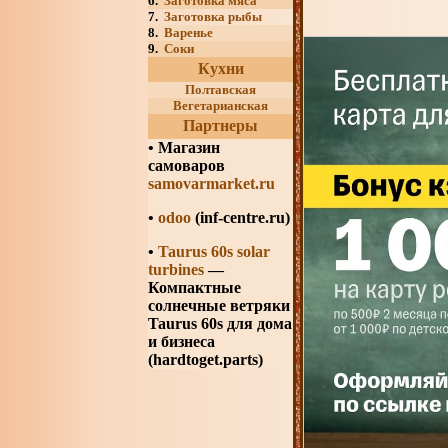
6.
Заготовка мяса
7.
Заготовка рыбы
8.
Варенье
9.
Соки
Кухни
Полтавская
Вегетарианская
Партнеры
•
Магазин
самоваров
samovarmarket.ru
•
odoo
(inf-centre.ru)
•
Taurus 60s solar
turbines
—
Компактные
солнечные ветряки
Taurus 60s для дома
и бизнеса
(hardtoget.parts)