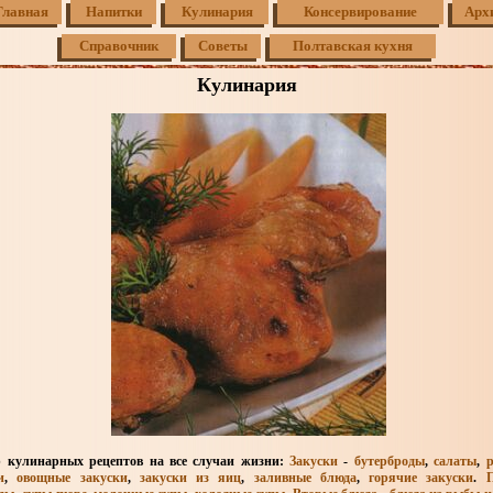
Главная
Напитки
Кулинария
Консервирование
Арх
Справочник
Советы
Полтавская кухня
Кулинария
 кулинарных рецептов на все случаи жизни:
Закуски
-
бутерброды
,
салаты
,
и
,
овощные закуски
,
закуски из яиц
,
заливные блюда
,
горячие закуски
.