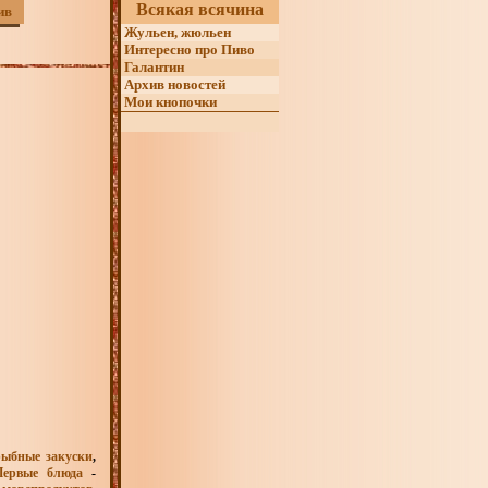
Всякая всячина
ив
Жульен, жюльен
Интересно про Пиво
Галантин
Архив новостей
Мои кнопочки
рыбные закуски
,
Первые блюда
-