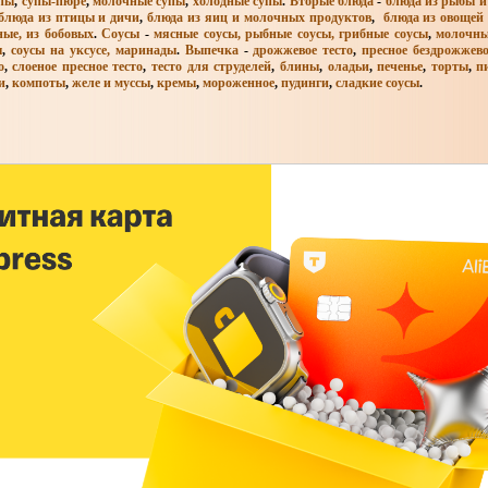
упы
,
супы-пюре
,
молочные супы
,
холодные супы
.
Вторые блюда
-
блюда из рыбы и
блюда из птицы и дичи
,
блюда из яиц и молочных продуктов
,
блюда из овощей 
ые, из бобовых
.
Соусы
-
мясные соусы, рыбные соусы, грибные соусы
,
молочны
ы
,
соусы на уксусе, маринады
.
Выпечка
-
дрожжевое тесто
,
пресное бездрожжево
о
,
слоеное пресное тесто
,
тесто для струделей
,
блины
,
оладьи
,
печенье
,
торты
,
п
и
,
компоты
,
желе и муссы
,
кремы
,
мороженное
,
пудинги
,
сладкие соусы
.