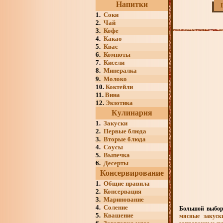
Напитки
1.
Соки
2.
Чай
3.
Кофе
4.
Какао
5.
Квас
6.
Компоты
7.
Кисели
8.
Минералка
9.
Молоко
10.
Коктейли
11.
Вина
12.
Экзотика
Кулинария
1.
Закуски
2.
Первые блюда
3.
Вторые блюда
4.
Соусы
5.
Выпечка
6.
Десерты
Консервирование
1.
Общие правила
2.
Консервация
3.
Маринование
4.
Соление
Большой выбор
5.
Квашение
мясные закуск