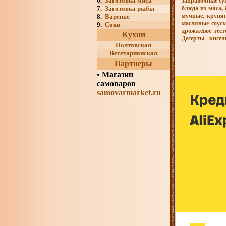
6.
Заготовка мяса
заправочные с
блюда из мяса
,
7.
Заготовка рыбы
мучные, крупян
8.
Варенье
масляные соус
9.
Соки
дрожжевое тест
Кухни
Десерты
-
кисел
Полтавская
Вегетарианская
Партнеры
•
Магазин
самоваров
samovarmarket.ru