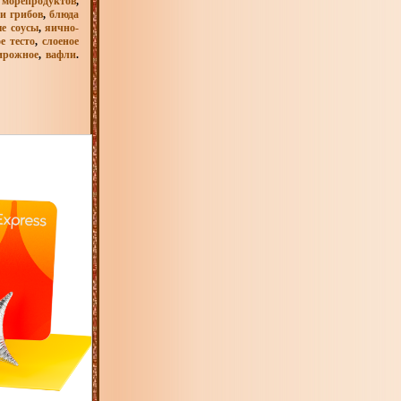
 морепродуктов
,
и грибов
,
блюда
е соусы
,
яично-
е тесто
,
слоеное
ирожное
,
вафли
.