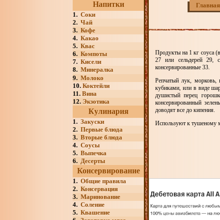
Напитки
Главная
1.
Соки
2.
Чай
3.
Кофе
4.
Какао
5.
Квас
Продукты на 1 кг соуса (
6.
Компоты
27 или сельдерей 29, 
7.
Кисели
консервированные 33.
8.
Минералка
9.
Молоко
Репчатый лук, морковь, 
10.
Коктейли
кубиками, или в виде ша
11.
Вина
душистый перец горошко
12.
Экзотика
консервированный зелен
доводят все до кипения.
Кулинария
1.
Закуски
Используют к тушеному м
2.
Первые блюда
3.
Вторые блюда
4.
Соусы
5.
Выпечка
6.
Десерты
Консервирование
1.
Общие правила
2.
Консервация
3.
Маринование
4.
Соление
5.
Квашение