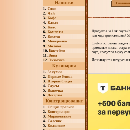
Напитки
Главная
1.
Соки
2.
Чай
3.
Кофе
4.
Какао
5.
Квас
Продукты на 1 кг соуcа (в
6.
Компоты
или маргарин столовый 50
7.
Кисели
8.
Минералка
Стебли эстрагона кладут
9.
Молоко
промытые листья эстраг
10.
Коктейли
соус, кладут по вкусу со
11.
Вина
12.
Экзотика
Используют к натуральным
Кулинария
1.
Закуски
2.
Первые блюда
3.
Вторые блюда
4.
Соусы
5.
Выпечка
6.
Десерты
Консервирование
1.
Общие правила
2.
Консервация
3.
Маринование
4.
Соление
5.
Квашение