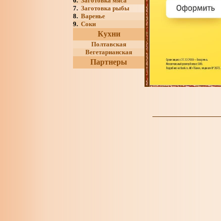
6.
Заготовка мяса
7.
Заготовка рыбы
8.
Варенье
9.
Соки
Кухни
Полтавская
Вегетарианская
Партнеры