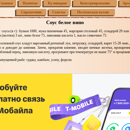
Главная
Напитки
Кулинария
Консервирование
Арх
Справочник
Советы
Полтавская кухня
Соус белое вино
 соуса (в г): бульон 1000, мука пшеничная 45, маргарин столовый 45, сельдерей 29 или
а (желтки) 3 шт., вино белое 75, лимонная кислота 1, масло сливочное 75.
сновной соус кладут нарезанный репчатый лук, петрушку, сельдерей, варят 15-20 мин.
о и доводят до кипения. Затем, прекратив кипение, вводят яичные желтки, проварен
обленый перец, лимонную кислоту, прогревают при температуре не выше 75° и процежив
ипущенной рыбе: судаку, камбале, усачу, форели.