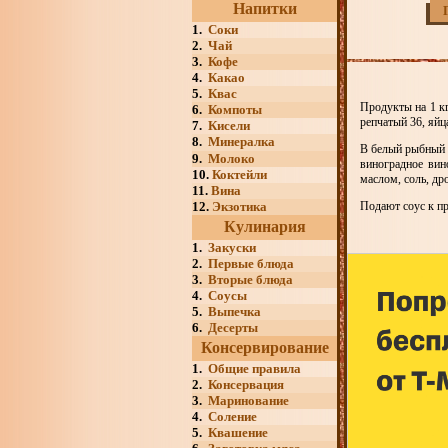
Напитки
1.
Соки
2.
Чай
3.
Кофе
4.
Какао
5.
Квас
Продукты на 1 кг
6.
Компоты
репчатый 36, яйц
7.
Кисели
8.
Минералка
В белый рыбный о
9.
Молоко
виноградное вин
10.
Коктейли
маслом, соль, др
11.
Вина
12.
Экзотика
Подают соус к пр
Кулинария
1.
Закуски
2.
Первые блюда
3.
Вторые блюда
4.
Соусы
5.
Выпечка
6.
Десерты
Консервирование
1.
Общие правила
2.
Консервация
3.
Маринование
4.
Соление
5.
Квашение