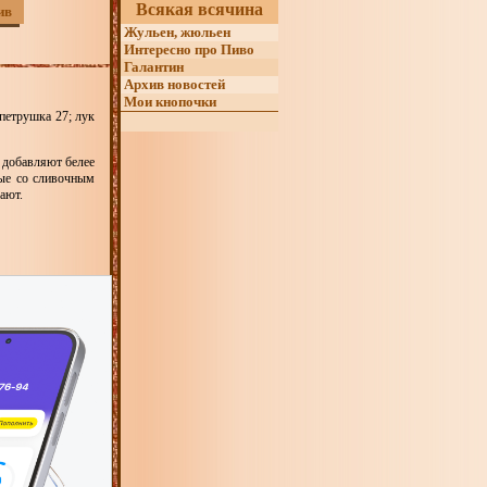
Всякая всячина
ив
Жульен, жюльен
Интересно про Пиво
Галантин
Архив новостей
Мои кнопочки
 петрушка 27; лук
, добавляют белее
ные со сливочным
ают.