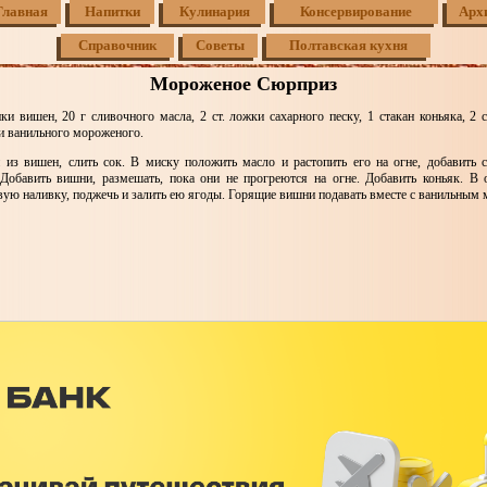
Главная
Напитки
Кулинария
Консервирование
Арх
Справочник
Советы
Полтавская кухня
Мороженое Сюрприз
ки вишен, 20 г сливочного масла, 2 ст. ложки сахарного песку, 1 стакан коньяка, 2 
и ванильного мороженого.
 из вишен, слить сок. В миску положить масло и растопить его на огне, добавить 
 Добавить вишни, размешать, пока они не прогреются на огне. Добавить коньяк. В 
вую наливку, поджечь и залить ею ягоды. Горящие вишни подавать вместе с ванильным