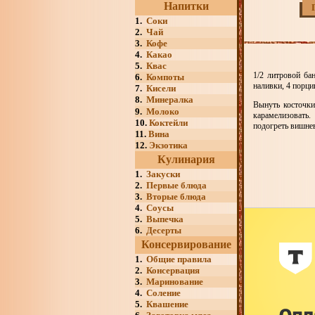
Напитки
1.
Соки
2.
Чай
3.
Кофе
4.
Какао
5.
Квас
1/2 литровой бан
6.
Компоты
наливки, 4 порци
7.
Кисели
8.
Минералка
Вынуть косточки
9.
Молоко
карамелизовать.
10.
Коктейли
подогреть вишне
11.
Вина
12.
Экзотика
Кулинария
1.
Закуски
2.
Первые блюда
3.
Вторые блюда
4.
Соусы
5.
Выпечка
6.
Десерты
Консервирование
1.
Общие правила
2.
Консервация
3.
Маринование
4.
Соление
5.
Квашение