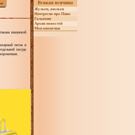
Всякая всячина
ив
Жульен, жюльен
Интересно про Пиво
Галантин
Архив новостей
Мои кнопочки
стакана вишневой
сахарный песок и
отдельной посуде
 мороженым.