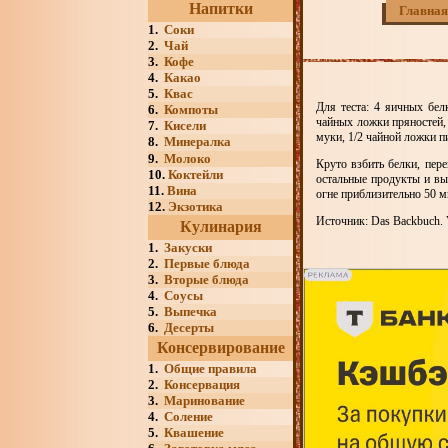
Напитки
Главная
1.
Соки
2.
Чай
3.
Кофе
4.
Какао
5.
Квас
Для теста: 4 яичных белк
6.
Компоты
чайных ложки пряностей, 
7.
Кисели
муки, 1/2 чайной ложки п
8.
Минералка
9.
Молоко
Круто взбить белки, пер
10.
Коктейли
остальные продукты и вы
11.
Вина
огне приблизительно 50 м
12.
Экзотика
Источник: Das Backbuch. V
Кулинария
1.
Закуски
2.
Первые блюда
3.
Вторые блюда
4.
Соусы
5.
Выпечка
6.
Десерты
Консервирование
1.
Общие правила
2.
Консервация
3.
Маринование
4.
Соление
5.
Квашение