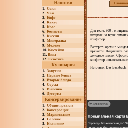
Напитки
Главная
1.
Соки
2.
Чай
3.
Кофе
4.
Какао
5.
Квас
Для теста: 300 г очищенны
6.
Компоты
натертая на терке лимонн
7.
Кисели
конфитюр.
8.
Минералка
9.
Молоко
Растереть орехи в миндал
10.
Коктейли
пряности. Подмешать ра
11.
Вина
холодное место. Сформо
12.
Экзотика
конфитюр и выпекать на с
Кулинария
Источник: Das Backbuch. V
1.
Закуски
2.
Первые блюда
3.
Вторые блюда
4.
Соусы
5.
Выпечка
6.
Десерты
Консервирование
1.
Общие правила
2.
Консервация
3.
Маринование
4.
Соление
5.
Квашение