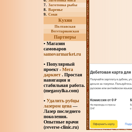
6.
Заготовка мяса
7.
Заготовка рыбы
8.
Варенье
9.
Соки
Кухни
Полтавская
Вегетарианская
Партнеры
•
Магазин
самоваров
samovarmarket.ru
• Популярный
проект -
Мега
даркнет
. Простая
навигация и
стабильная работа.
(megassylka.com)
•
Удалить рубцы
лазером цена
—
Лазер последнего
поколения.
Опытные врачи
(reverse-clinic.ru)