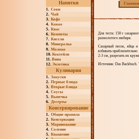
Напитки
Главная
1.
Соки
2.
Чай
3.
Кофе
4.
Какао
5.
Квас
Для теста: 150 г сахарног
6.
Компоты
размолотого имбиря.
7.
Кисели
8.
Минералка
Сахарный песок, яйца и 
9.
Молоко
взбивать приблизительно
10.
Коктейли
2-3 см, разрезать их кру
11.
Вина
12.
Экзотика
Источник: Das Backbuch. V
Кулинария
1.
Закуски
2.
Первые блюда
3.
Вторые блюда
4.
Соусы
5.
Выпечка
6.
Десерты
Консервирование
1.
Общие правила
2.
Консервация
3.
Маринование
4.
Соление
5.
Квашение