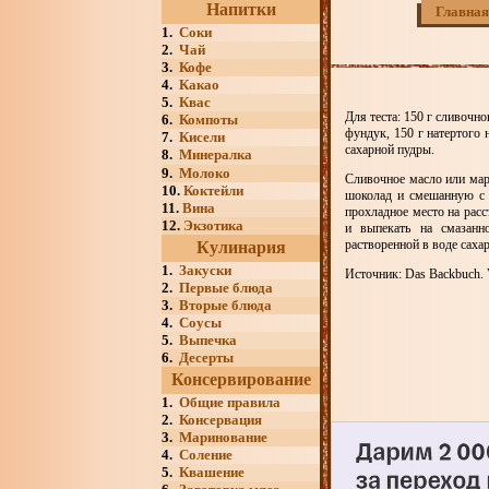
Напитки
Главная
1.
Соки
2.
Чай
3.
Кофе
4.
Какао
5.
Квас
Для теста: 150 г сливочно
6.
Компоты
фундук, 150 г натертого 
7.
Кисели
сахарной пудры.
8.
Минералка
9.
Молоко
Сливочное масло или мар
10.
Коктейли
шоколад и смешанную с к
11.
Вина
прохладное место на расс
12.
Экзотика
и выпекать на смазанн
растворенной в воде саха
Кулинария
1.
Закуски
Источник: Das Backbuch. V
2.
Первые блюда
3.
Вторые блюда
4.
Соусы
5.
Выпечка
6.
Десерты
Консервирование
1.
Общие правила
2.
Консервация
3.
Маринование
4.
Соление
5.
Квашение