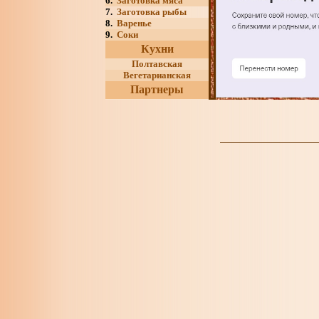
6.
Заготовка мяса
7.
Заготовка рыбы
8.
Варенье
9.
Соки
Кухни
Полтавская
Вегетарианская
Партнеры