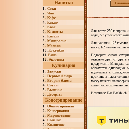
Напитки
Главная
1.
Соки
2.
Чай
3.
Кофе
4.
Какао
5.
Квас
Для теста: 250 г сиропа и
6.
Компоты
соды, 5 г углекислого амм
7.
Кисели
8.
Минералка
Для начинки: 125 г мелко
9.
Молоко
песку, 1/2 чайной чашки к
10.
Коктейли
11.
Вина
Подогреть сироп, сахар
12.
Экзотика
отдельно друг от друга
продуктами. Миндаль, са
Кулинария
образуется однородная м
1.
Закуски
подмешать к охлажденно
2.
Первые блюда
противне в пласт толщин
3.
Вторые блюда
массу нанести на поверхн
4.
Соусы
сразу после окончания вып
5.
Выпечка
Источник: Das Backbuch. V
6.
Десерты
Консервирование
1.
Общие правила
2.
Консервация
3.
Маринование
4.
Соление
5.
Квашение