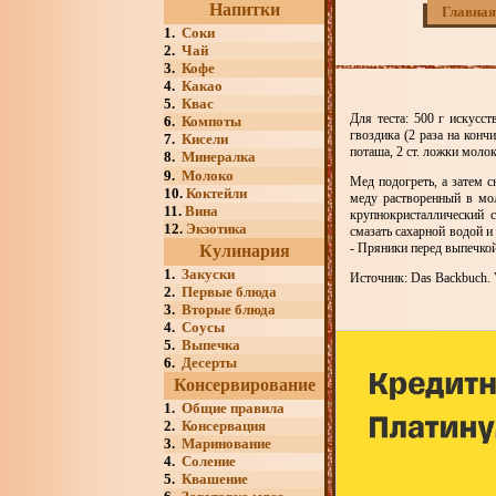
Напитки
Главная
1.
Соки
2.
Чай
3.
Кофе
4.
Какао
5.
Квас
Для теста: 500 г искусст
6.
Компоты
гвоздика (2 раза на конч
7.
Кисели
поташа, 2 ст. ложки молок
8.
Минералка
9.
Молоко
Мед подогреть, а затем с
10.
Коктейли
меду растворенный в мол
11.
Вина
крупнокристаллический 
12.
Экзотика
смазать сахарной водой и
- Пряники перед выпечко
Кулинария
1.
Закуски
Источник: Das Backbuch. V
2.
Первые блюда
3.
Вторые блюда
4.
Соусы
5.
Выпечка
6.
Десерты
Консервирование
1.
Общие правила
2.
Консервация
3.
Маринование
4.
Соление
5.
Квашение