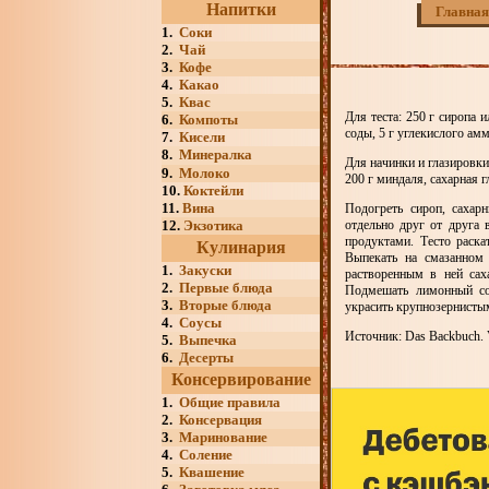
Напитки
Главная
1.
Соки
2.
Чай
3.
Кофе
4.
Какао
5.
Квас
Для теста: 250 г сиропа и
6.
Компоты
соды, 5 г углекислого амм
7.
Кисели
8.
Минералка
Для начинки и глазировки:
9.
Молоко
200 г миндаля, сахарная 
10.
Коктейли
11.
Вина
Подогреть сироп, сахар
12.
Экзотика
отдельно друг от друга
продуктами. Тесто раска
Кулинария
Выпекать на смазанном 
1.
Закуски
растворенным в ней сах
2.
Первые блюда
Подмешать лимонный сок
3.
Вторые блюда
украсить крупнозернисты
4.
Соусы
Источник: Das Backbuch. V
5.
Выпечка
6.
Десерты
Консервирование
1.
Общие правила
2.
Консервация
3.
Маринование
4.
Соление
5.
Квашение