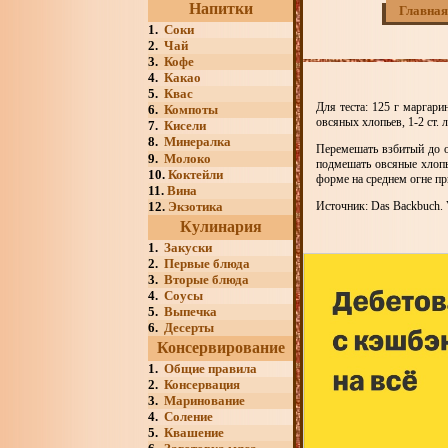
Напитки
Главная
1.
Соки
2.
Чай
3.
Кофе
4.
Какао
5.
Квас
Для теста: 125 г маргарин
6.
Компоты
овсяных хлопьев, 1-2 ст.
7.
Кисели
8.
Минералка
Перемешать взбитый до о
9.
Молоко
подмешать овсяные хлопь
10.
Коктейли
форме на среднем огне п
11.
Вина
12.
Экзотика
Источник: Das Backbuch. V
Кулинария
1.
Закуски
2.
Первые блюда
3.
Вторые блюда
4.
Соусы
5.
Выпечка
6.
Десерты
Консервирование
1.
Общие правила
2.
Консервация
3.
Маринование
4.
Соление
5.
Квашение