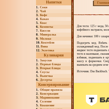
Напитки
Главная
1.
Соки
2.
Чай
3.
Кофе
4.
Какао
5.
Квас
Для теста: 125 г меда, 50 
6.
Компоты
кофейного экстракта, мол
7.
Кисели
8.
Минералка
Для начинки: 100 г сахарн
9.
Молоко
10.
Коктейли
Подогреть мед. Взбить 
11.
Вина
охлажденный мед. После 
12.
Экзотика
жидкое тесто подмешать 
тесто в маленькие, смаза
Кулинария
взбивая, подмешать в к
1.
Закуски
массу в формочки. Свер
2.
Первые блюда
выпекать на среднем огне
3.
Вторые блюда
Источник: Das Backbuch. V
4.
Соусы
5.
Выпечка
6.
Десерты
Консервирование
1.
Общие правила
2.
Консервация
3.
Маринование
4.
Соление
5.
Квашение