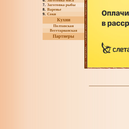
6.
Заготовка мяса
7.
Заготовка рыбы
8.
Варенье
9.
Соки
Кухни
Полтавская
Вегетарианская
Партнеры