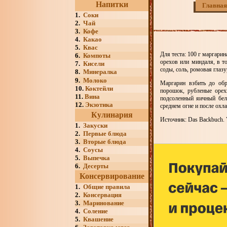
Напитки
Главная
1.
Соки
2.
Чай
3.
Кофе
4.
Какао
5.
Квас
Для теста: 100 г маргарин
6.
Компоты
орехов или миндаля, в т
7.
Кисели
соды, соль, ромовая глазу
8.
Минералка
9.
Молоко
Маргарин взбить до обр
10.
Коктейли
порошок, рубленые орех
11.
Вина
подсоленный яичный бел
12.
Экзотика
среднем огне и после ох
Кулинария
Источник: Das Backbuch. V
1.
Закуски
2.
Первые блюда
3.
Вторые блюда
4.
Соусы
5.
Выпечка
6.
Десерты
Консервирование
1.
Общие правила
2.
Консервация
3.
Маринование
4.
Соление
5.
Квашение