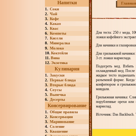
Напитки
Главная
1.
Соки
2.
Чай
3.
Кофе
4.
Какао
5.
Квас
Для теста: 250 г меда, 10
6.
Компоты
ложки кофейного экстракт
7.
Кисели
8.
Минералка
Для начинки и глазировки
9.
Молоко
10.
Коктейли
Для грильяжной начинки: 
11.
Вина
3 ст. ложки мармелада.
12.
Экзотика
Подогреть мед. Взбить 
Кулинария
охлажденный мед. После 
1.
Закуски
жидкое тесто подмешать
2.
Первые блюда
разъемной форме. Когда 
конфитюром и грильяжно
3.
Вторые блюда
миндаля.
4.
Соусы
5.
Выпечка
Грильяжная начинка: Сли
6.
Десерты
порубленные орехи или 
Консервирование
мармелад.
1.
Общие правила
Источник: Das Backbuch. V
2.
Консервация
3.
Маринование
4.
Соление
5.
Квашение