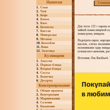
Напитки
Главная
1.
Соки
2.
Чай
3.
Кофе
4.
Какао
5.
Квас
Для теста: 125 г сиропа и
6.
Компоты
чайной ложки пищевой сод
7.
Кисели
ложки рома, миндаль.
8.
Минералка
9.
Молоко
Подогреть сироп, маргари
10.
Коктейли
маслом, слегка посыпан
11.
Вина
половинками ядер миндал
12.
Экзотика
углекислого аммония, рас
Кулинария
Источник: Das Backbuch. V
1.
Закуски
2.
Первые блюда
3.
Вторые блюда
4.
Соусы
5.
Выпечка
6.
Десерты
Консервирование
1.
Общие правила
2.
Консервация
3.
Маринование
4.
Соление
5.
Квашение