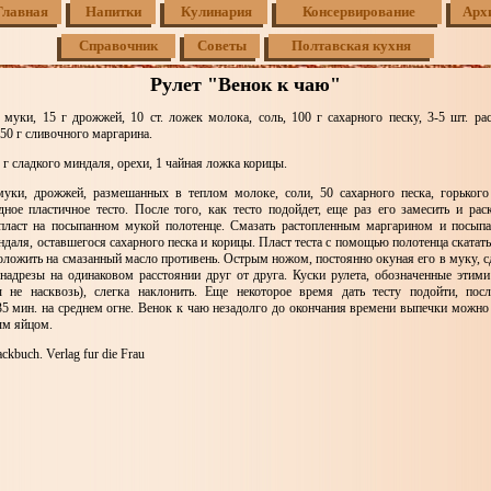
Главная
Напитки
Кулинария
Консервирование
Арх
Справочник
Советы
Полтавская кухня
Рулет "Венок к чаю"
 муки, 15 г дрожжей, 10 ст. ложек молока, соль, 100 г сахарного песку, 3-5 шт. ра
 50 г сливочного маргарина.
 г сладкого миндаля, орехи, 1 чайная ложка корицы.
уки, дрожжей, размешанных в теплом молоке, соли, 50 сахарного песка, горьког
дное пластичное тесто. После того, как тесто подойдет, еще раз его замесить и рас
пласт на посыпанном мукой полотенце. Смазать растопленным маргарином и посыпа
даля, оставшегося сахарного песка и корицы. Пласт теста с помощью полотенца скатать 
положить на смазанный масло противень. Острым ножом, постоянно окуная его в муку, с
 надрезы на одинаковом расстоянии друг от друга. Куски рулета, обозначенные этими
 не насквозь), слегка наклонить. Еще некоторое время дать тесту подойти, пос
35 мин. на среднем огне. Венок к чаю незадолго до окончания времени выпечки можно 
ым яйцом.
kbuch. Verlag fur die Frau