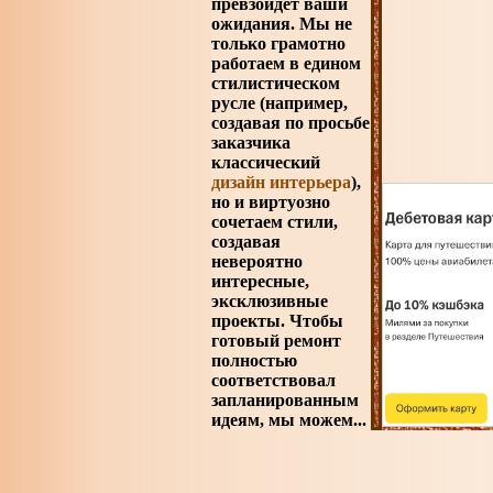
превзойдет ваши
ожидания. Мы не
только грамотно
работаем в едином
стилистическом
русле (например,
создавая по просьбе
заказчика
классический
дизайн интерьера
),
но и виртуозно
сочетаем стили,
создавая
невероятно
интересные,
эксклюзивные
проекты. Чтобы
готовый ремонт
полностью
соответствовал
запланированным
идеям, мы можем...