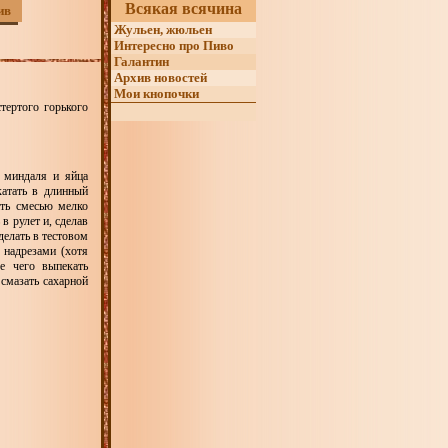
Всякая всячина
ив
Жульен, жюльен
Интересно про Пиво
Галантин
Архив новостей
Мои кнопочки
стертого горького
о миндаля и яйца
катать в длинный
ть смесью мелко
в рулет и, сделав
делать в тестовом
 надрезами (хотя
ле чего выпекать
смазать сахарной