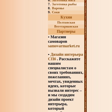
6.
Заготовка мяса
7.
Заготовка рыбы
8.
Варенье
9.
Соки
Кухни
Полтавская
Вегетарианская
Партнеры
•
Магазин
самоваров
samovarmarket.ru
•
Дизайн интерьера
СПб
. Расскажите
нашим
специалистам о
своих требованиях,
пожеланиях,
мечтах, увиденных
идеях, которые
вызвали интерес –
и мы создадим
дизайн проект
интерьера,
который