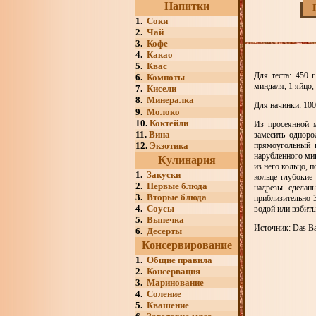
Напитки
1.
Соки
2.
Чай
3.
Кофе
4.
Какао
5.
Квас
Для теста: 450 г
6.
Компоты
миндаля, 1 яйцо,
7.
Кисели
8.
Минералка
Для начинки: 100
9.
Молоко
10.
Коктейли
Из просеянной м
11.
Вина
замесить одноро
12.
Экзотика
прямоугольный 
нарубленного мин
Кулинария
из него кольцо, 
1.
Закуски
кольце глубокие
2.
Первые блюда
надрезы сделаны
3.
Вторые блюда
приблизительно 
4.
Соусы
водой или взбит
5.
Выпечка
Источник: Das Bac
6.
Десерты
Консервирование
1.
Общие правила
2.
Консервация
3.
Маринование
4.
Соление
5.
Квашение