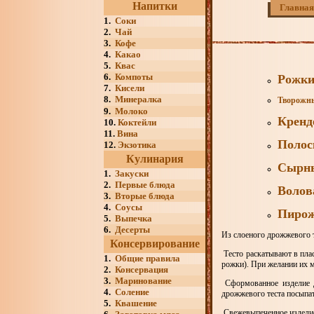
Напитки
Главная
1.
Соки
2.
Чай
3.
Кофе
4.
Какао
5.
Квас
6.
Компоты
Рожки
7.
Кисели
8.
Минералка
Творожн
9.
Молоко
Кренд
10.
Коктейли
11.
Вина
Полос
12.
Экзотика
Кулинария
Сырны
1.
Закуски
2.
Первые блюда
Волов
3.
Вторые блюда
4.
Соусы
Пирож
5.
Выпечка
6.
Десерты
Из слоеного дрожжевого 
Консервирование
Тесто раскатывают в пла
1.
Общие правила
рожки). При желании их 
2.
Консервация
3.
Маринование
Сформованное изделие д
4.
Соление
дрожжевого теста посыпат
5.
Квашение
Свежевыпеченное изделие