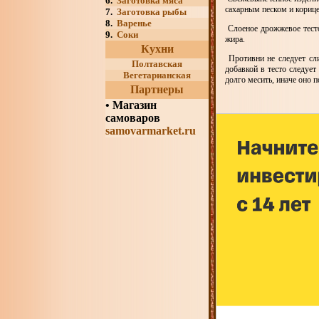
6.
Заготовка мяса
сахарным песком и кориц
7.
Заготовка рыбы
8.
Варенье
Слоеное дрожжевое тесто
9.
Соки
жира.
Кухни
Противни не следует сл
Полтавская
добавкой в тесто следует
Вегетарианская
долго месить, иначе оно п
Партнеры
•
Магазин
самоваров
samovarmarket.ru