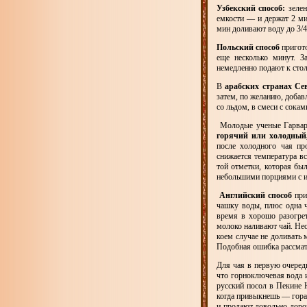
Узбекский способ:
зелен
емкости — и держат 2 ми
мин доливают воду до 3/
Польский способ
пригото
еще несколько минут. 
немедленно подают к сто
В
арабских странах С
затем, по желанию, добав
со льдом, в смеси с сока
Молодые ученые Гарвард
горячий или холодный
после холодного чая пр
снижается температура в
той отметки, которая бы
небольшими порциями с 
Английский способ
при
чашку воды, плюс одна ч
время в хорошо разогре
молоко наливают чай. Нео
коем случае не доливать 
Подобная ошибка рассмат
Для чая в первую очере
что горноключевая вода 
русский посол в Пекине 
когда привыкнешь — гораз
и продают довольно доро