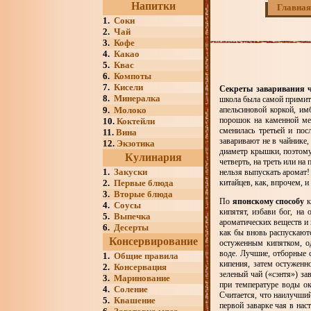
Напитки
Главная
1.
Соки
2.
Чай
3.
Кофе
4.
Какао
5.
Квас
6.
Компоты
7.
Кисели
Секреты заваривания 
8.
Минералка
школа была самой примити
9.
Молоко
апельсиновой коркой, им
порошок на каменной ме
10.
Коктейли
сменилась третьей и пос
11.
Вина
заваривают не в чайнике,
12.
Экзотика
диаметр крышки, поэтому
Кулинария
четверть, на треть или н
1.
Закуски
нельзя выпускать аромат!
2.
Первые блюда
китайцев, как, впрочем, и
3.
Вторые блюда
По
японскому способу
к
4.
Соусы
кипятят, избави бог, на
5.
Выпечка
ароматических веществ и 
6.
Десерты
как бы вновь распускаютс
Консервирование
остуженным кипятком, од
воде. Лучшие, отборные 
1.
Общие правила
кипения, затем остуженн
2.
Консервация
зеленый чай («сэнтя») за
3.
Маринование
при температуре воды ок
4.
Соление
Считается, что наилучши
5.
Квашение
первой заварке чая в нас