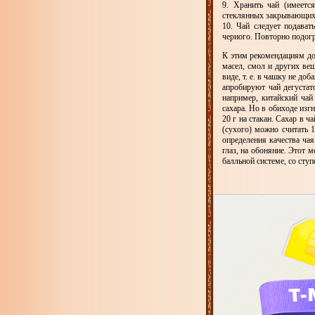
9. Хранить чай (имеетс
стеклянных закрывающих
10. Чай следует подават
черного. Повторно подогр
К этим рекомендациям доб
масел, смол и других ве
виде, т. е. в чашку не до
апробируют чай дегустат
например, китайский ча
сахара. Но в обиходе изг
20 г на стакан. Сахар в 
(сухого) можно считать
определения качества чая
глаз, на обоняние. Этот 
балльной системе, со ступ