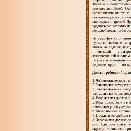
Фонтана в Ламартиновом
уступает английской. О
сроков кипячения: пузырь
сталкивающиеся возле ст
оповещают о третьей. Пр
предписывал готовить ча
холодной воды, чтобы оса
Из
трех фаз кипячени
пузырьки, похожие на х
кипяченая вода уже не го
— меньший — с заваркой
заваривают чай в одном 
Важно еще запомнить — н
не должен преть — это по
Десять требований пра
1. Чай никогда не варят, 
2. Заваривание осуществл
3. Заваривают чай кипящ
чая. Долго кипевшая вода
4. Вода для чая должна б
5. Воду можно варить в э
с металлом резко ухудшае
6. Металлическое ситечко
7. Посуда, в которой мы г
8. Заварка чая должна о
мин. Слишком долгая за
окраску, что является пр