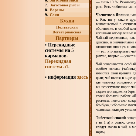
6.
Заготовка мяса
— лишь 10 %. Рекомендуе
7.
Заготовка рыбы
раза. Есть любители чая, 
8.
Варенье
9.
Соки
Чаепитие в Японии
, на
г. Как ни у какого дру
Кухни
выполняемый в специаль
Полтавская
обстановке, в особой ко
Вегетарианская
японцами определенные п
Партнеры
Чайный церемониал, как 
действо, в значительной
•
Перекидные
отношение японцев к напи
системы на 5
— тот, кто заваривает ча
карманов.
ритуал, вторые — участни
Перекидная
Чай заваривается особый
система а1
.
особом котелке (чайнике
имеются свои правила дв
• информация
здесь
цели; чай пьется в виде 
где человеку создаются у
вы переступите порог ча
садике или парке, на бер
своей большой работе «Я
растения, помогают созд
бамбука, небольшие мости
человека покидает усталос
Тибетский способ:
завар
г на 1 л) и солью; смес
кладут масло в чай, а м
перец.