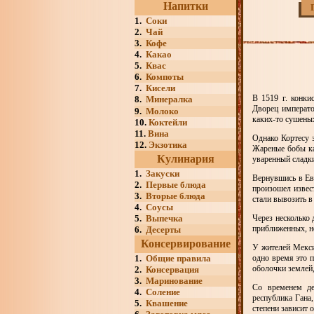
Напитки
1.
Соки
2.
Чай
3.
Кофе
4.
Какао
5.
Квас
6.
Компоты
7.
Кисели
В 1519 г. конки
8.
Минералка
Дворец императ
9.
Молоко
каких-то сушеных
10.
Коктейли
11.
Вина
Однако Кортесу 
12.
Экзотика
Жареные бобы ка
Кулинария
уваренный сладки
1.
Закуски
Вернувшись в Ев
2.
Первые блюда
произошел извес
3.
Вторые блюда
стали вывозить в
4.
Соусы
5.
Выпечка
Через несколько 
приближенных, не
6.
Десерты
Консервирование
У жителей Мекси
1.
Общие правила
одно время это 
оболочки землей,
2.
Консервация
3.
Маринование
Со временем де
4.
Соление
республика Гана
5.
Квашение
степени зависит 