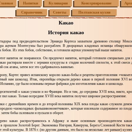
Главная
Напитки
Кулинария
Консервирование
Арх
Справочник
Советы
Полтавская кухня
Какао
История какао
стадоры под предводительством Эрнандо Кортеса захватили древнюю столицу Мекси
ора ацтеков Монтесумы был разграблен. В дворцовых кладовых испанцы обнаружили
 бобов. Из этих бобов, собственно, и готовили ацтеки упомянутый выше напиток.
этот напиток не понравился. Он предпочел напиток, который готовили специально для
као растирали вместе с зернами кукурузы в стадии молочной спелости, к этой смеси 
й сок агавы, затем все это сдабривалось ванилью.
ропу, Кортес привез испанскому королю какао-бобы и рецепты приготовления «чокоатля
тный нам шоколад. Итак, европейцы открыли дерево какао в первой половине XVI ве
 Испанию, где были основаны первые фабрики для изготовления какао и шоколада.
десятилетий о какао узнали и во Франции. Но и там, до середины XVII века, никто, кр
 пил какао. Только всередине XVIII века напиток получил широкое распространение.
ки с древнейших времен и до второй половины XIX века плоды какао служили дене
породило «шоколадных фальшивомонетчиков», которые извлекали содержимое из плодо
 затем бобы склеивали и пускали в оборот.
рево какао распространилось в Африку и ныне основным производителем какао
, в прошлом Золотой Берег. Экономика Нигерии, Камеруна, Берега Слоновой Кости такж
от этой культуры. В 1876 г. (по другим данным, это было на несколько лет раньше) кузне