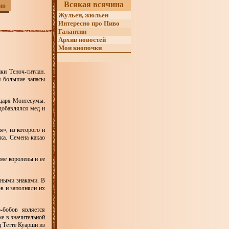
Всякая всячина
ив
Жульен, жюльен
Интересно про Пиво
Галантин
Архив новостей
Мои кнопочки
ки Теноч-титлан.
 большие запасы
 царя Монтесумы.
добавлялся мед и
», из которого и
ка. Семена какао
оме королевы и ее
жными знаками. В
в и заполняли их
-бобов является
е в значительной
ц Тетте Куарши из