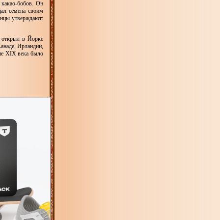
 какао-бобов. Он
дал семена своим
ганцы утверждают:
и открыл в Йорке
анаде, Ирландии,
не XIX века было