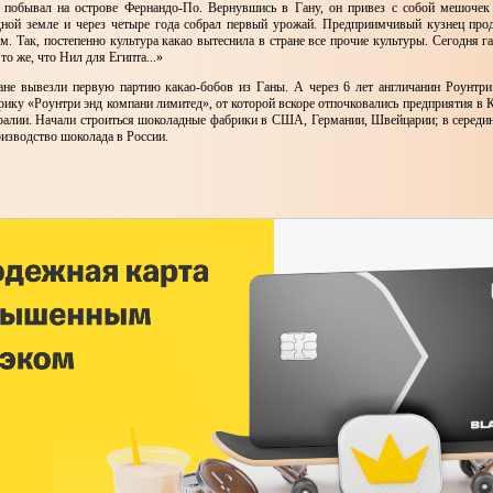
побывал на острове Фернандо-По. Вернувшись в Гану, он привез с собой мешочек
дной земле и через четыре года собрал первый урожай. Предприимчивый кузнец про
м. Так, постепенно культура какао вытеснила в стране все прочие культуры. Сегодня 
о то же, что Нил для Египта...»
чане вывезли первую партию какао-бобов из Ганы. А через 6 лет англичанин Роунтр
ику «Роунтри энд компани лимитед», от которой вскоре отпочковались предприятия в К
ралии. Начали строиться шоколадные фабрики в США, Германии, Швейцарии; в середи
изводство шоколада в России.