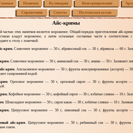
Главная
Напитки
Кулинария
Консервирование
Арх
Справочник
Советы
Полтавская кухня
Айс-кримы
ой частью этих напитков является мороженое. Общий порядок приготовления айс-кри
стакан кладут мороженое, а затем остальные составные части в соответствии с
дают к столу с ложечкой.
с-крим.
Сливочное мороженое — 50 г, абрикосовый сок — 30 г, абрикосы — 60 г. За
-крим.
Сливочное мороженое — 50 г, ананасный сок — 30 г, ананас — 50 г. Заливают л
айс-крим.
Апельсиновое мороженое — 50 г, фрукты консервированные (ассорти) — 50
вают газированной водой.
крим
. Ореховое мороженое — 50 г, ореховый сироп — 30 г, фрукты ассорти — 
ой.
крим.
Кофейное мороженое — 50 г, кофейный сироп — 30 г, взбитые сливки — 10 г. За
им
. Шоколадное мороженое — 50 г, сироп какао — 30 г, взбитые сливки — 10 г. Залива
крим.
Цитрусовое мороженое — 50 г, лимонный сок — 30 г, фрукты ассорти — 
овый айс-крим
. Цитрусовое мороженое — 50 г, рябиновый сок — 30 г, фрукты 
ным соком.