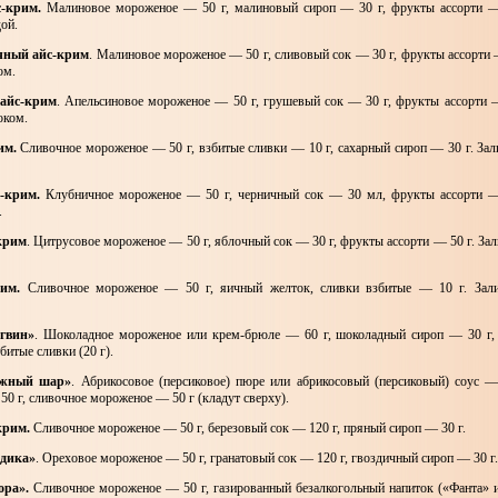
с-крим.
Малиновое мороженое — 50 г, малиновый сироп — 30 г, фрукты ассорти —
ой.
чный айс-крим
. Малиновое мороженое — 50 г, сливовый сок — 30 г, фрукты ассорти 
ом.
айс-крим
. Апельсиновое мороженое — 50 г, грушевый сок — 30 г, фрукты ассорти —
оком.
им.
Сливочное мороженое — 50 г, взбитые сливки — 10 г, сахарный сироп — 30 г. З
-крим.
Клубничное мороженое — 50 г, черничный сок — 30 мл, фрукты ассорти —
.
крим
. Цитрусовое мороженое — 50 г, яблочный сок — 30 г, фрукты ассорти — 50 г. З
им.
Сливочное мороженое — 50 г, яичный желток, сливки взбитые — 10 г. Зал
гвин»
. Шоколадное мороженое или крем-брюле — 60 г, шоколадный сироп — 30 г,
битые сливки (20 г).
ежный шар»
. Абрикосовое (персиковое) пюре или абрикосовый (персиковый) соус —
50 г, сливочное мороженое — 50 г (кладут сверху).
крим.
Сливочное мороженое — 50 г, березовый сок — 120 г, пряный сироп — 30 г.
здика»
. Ореховое мороженое — 50 г, гранатовый сок — 120 г, гвоздичный сироп — 30 г.
ора».
Сливочное мороженое — 50 г, газированный безалкогольный напиток («Фанта» 