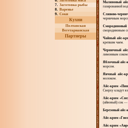
6.
Заготовка мяса
Малиновый ай
7.
Заготовка рыбы
газированной вод
8.
Варенье
9.
Соки
Сливово-черни
черничным морс
Кухни
Полтавская
Смородиновый 
Вегетарианская
смородиновым с
Партнеры
Чайный айс-кр
крепким чаем.
Черничный айс
лимонным соком
Яблочный айс-
морсом.
Яичный айс-кр
молоком.
Айс-крим «Пин
Сверху кладут вз
Айс-крим «Сн
(айвовый) сок — 
Березовый айс-
Айс-крим «Гво
Айс-крим «Авр