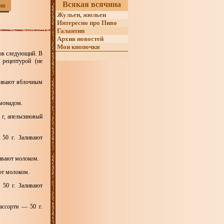
Всякая всячина
ив
Жульен, жюльен
Интересно про Пиво
Галантин
Архив новостей
Мои кнопочки
мов следующий. В
 рецептурой (не
ливают яблочным
имонадом.
 г, апельсиновый
50 г. Заливают
ливают молоком.
ют молоком.
50 г. Заливают
ассорти — 50 г.