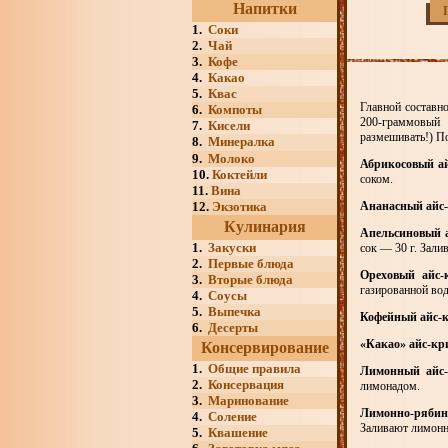
Напитки
1.
Соки
2.
Чай
3.
Кофе
4.
Какао
5.
Квас
Главной составн
6.
Компоты
200-граммовый 
7.
Кисели
размешивать!) По
8.
Минералка
9.
Молоко
Абрикосовый ай
10.
Коктейли
соком.
11.
Вина
12.
Экзотика
Ананасный айс
Кулинария
Апельсиновый 
1.
Закуски
сок — 30 г. Зали
2.
Первые блюда
Ореховый айс-
3.
Вторые блюда
газированной вод
4.
Соусы
5.
Выпечка
Кофейный айс-
6.
Десерты
«Какао» айс-кр
Консервирование
1.
Общие правила
Лимонный айс-
2.
Консервация
лимонадом.
3.
Маринование
Лимонно-рябин
4.
Соление
Заливают лимон
5.
Квашение