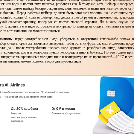
нег или воду и портит вкус напитка, разбавляя его. К тому же, хотя шейкер и завернут 
ние льда. Затем шейкер быстро открывают, сняв колпачок, и наливают напиток через се
е бокалы. Перед работой шейкер должен быть завинчен хорошо, но не слишком туг
силий открыть. Открывая шейкер, надо держать левой рукой его нижнюю часть, прижав
укой снимают крышку, повернув ее против часовой стрелки. Ни в коем случае не
у. Открывать его надо осторожно и аккуратно. В шейкер не следует наливать газирова
ае от встряхивания он может взорваться.
помнить: перед употреблением надо убедиться в отсутствии какого-либо запаха в
бор следует сразу же вымыть и вытереть, чтобы остатки фруктов, яиц, молочных проду
алл; да и после употребления шейкер надо держать в разобранном виде, отверсти
ли, крюшоны, физы и холодные пунши непосредственно в бокалах. Но это только при
е ингредиенты хранились в холодильнике и температура их не превышает 6—10 °С и если
овый напиток можно положить один-два кусочка льда.