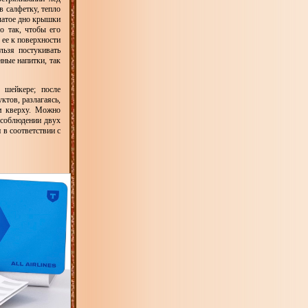
в салфетку, тепло
тчатое дно крышки
о так, чтобы его
 ее к поверхности
льзя постукивать
нные напитки, так
 шейкере; после
ктов, разлагаясь,
ем кверху. Можно
 соблюдении двух
 в соответствии с