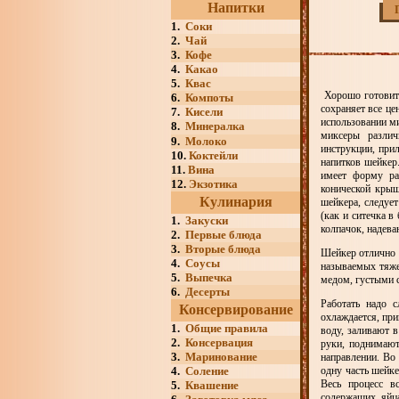
Напитки
1.
Соки
2.
Чай
3.
Кофе
4.
Какао
5.
Квас
Хорошо готовить
6.
Компоты
сохраняет все це
7.
Кисели
использовании м
8.
Минералка
миксеры различ
9.
Молоко
инструкции, при
10.
Коктейли
напитков шейкер
11.
Вина
имеет форму ра
12.
Экзотика
конической крыш
Кулинария
шейкера, следуе
(как и ситечка в
1.
Закуски
колпачок, надев
2.
Первые блюда
3.
Вторые блюда
Шейкер отлично 
4.
Соусы
называемых тяже
5.
Выпечка
медом, густыми 
6.
Десерты
Работать надо 
Консервирование
охлаждается, пр
1.
Общие правила
воду, заливают 
2.
Консервация
руки, поднимаю
3.
Маринование
направлении. Во
4.
Соление
одну часть шейке
Весь процесс в
5.
Квашение
содержащих яйца