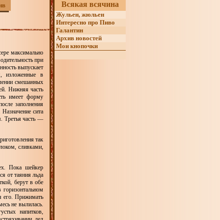
Всякая всячина
ив
Жульен, жюльен
Интересно про Пиво
Галантин
Архив новостей
Мои кнопочки
сере максимально
водительность при
нность выпускает
я, изложенные в
влении смешанных
ей. Нижняя часть
сть имеет форму
после заполнения
 Назначение сита
м. Третья часть —
риготовления так
локом, сливками,
ех. Пока шейкер
я от таяния льда
кой, берут в обе
 горизонтальном
я его. Прижимать
месь не вылилась.
устых напитков,
встряхивании лед