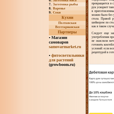
6.
Заготовка мяса
превращается в с
7.
Заготовка рыбы
рук ускоряет тая
8.
Варенье
в приготовленны
9.
Соки
можно было без у
Кухни
стола. Правой р
шейкером по стол
Полтавская
как в таком случ
Вегетарианская
Партнеры
Следует еще за
употребления при
•
Магазин
не окисляли мет
самоваров
готовить коктей
samovarmarket.ru
условий: если вс
рецептурой в гот
•
фитосветильники
для растений
(growboom.ru)