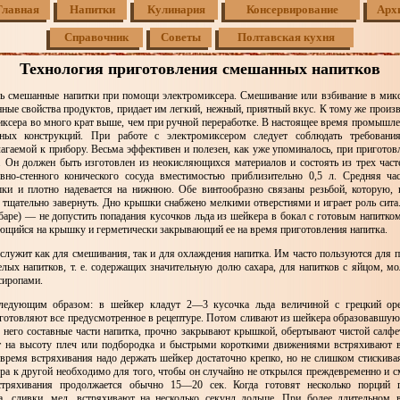
Главная
Напитки
Кулинария
Консервирование
Арх
Справочник
Советы
Полтавская кухня
Технология приготовления смешанных напитков
 смешанные напитки при помощи электромиксера. Смешивание или взбивание в мик
нные свойства продуктов, придает им легкий, нежный, приятный вкус. К тому же произ
иксера во много крат выше, чем при ручной переработке. В настоящее время промышле
ных конструкций. При работе с электромиксером следует соблюдать требовани
лагаемой к прибору. Весьма эффективен и полезен, как уже упоминалось, при пригото
. Он должен быть изготовлен из неокисляющихся материалов и состоять из трех част
вно-стенного конического сосуда вместимостью приблизительно 0,5 л. Средняя ча
ки и плотно надевается на нижнюю. Обе винтообразно связаны резьбой, которую, 
т тщательно завернуть. Дно крышки снабжено мелкими отверстиями и играет роль сита.
 баре) — не допустить попадания кусочков льда из шейкера в бокал с готовым напитко
ающийся на крышку и герметически закрывающий ее на время приготовления напитка.
служит как для смешивания, так и для охлаждения напитка. Им часто пользуются для п
лых напитков, т. е. содержащих значительную долю сахара, для напитков с яйцом, мо
сиропами.
следующим образом: в шейкер кладут 2—3 кусочка льда величиной с грецкий ор
иготовляют все предусмотренное в рецептуре. Потом сливают из шейкера образовавшуюс
в него составные части напитка, прочно закрывают крышкой, обертывают чистой салфет
т на высоту плеч или подбородка и быстрыми короткими движениями встряхивают в
 время встряхивания надо держать шейкер достаточно крепко, но не слишком стискива
ра к другой необходимо для того, чтобы он случайно не открылся преждевременно и с
стряхивания продолжается обычно 15—20 сек. Когда готовят несколько порций г
, сливки, мед, встряхивают на несколько секунд дольше. При более длительном 