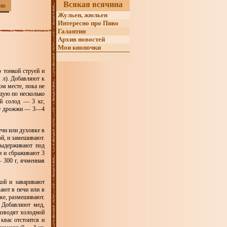
Всякая всячина
ив
Жульен, жюльен
Интересно про Пиво
Галантин
Архив новостей
Мои кнопочки
 тонкой струей и
 л). Добавляют к
м месте, пока не
дую по несколько
й солод — 3 кг,
кие дрожжи — 3—4
ечи или духовке в
ой, и замешивают.
выдерживают под
и и сбраживают 3
 300 г, ячменная
ой и заваривают
ают в печи или в
рке, размешивают.
 Добавляют мед,
азводят холодной
квас отстоится и