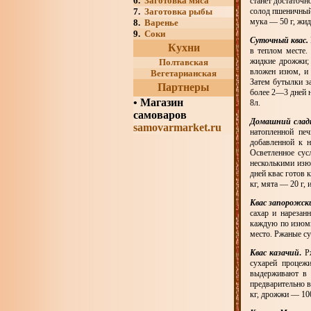
6.
Заготовка мяса
станет достаточн
7.
Заготовка рыбы
солод пшеничный 
мука — 50 г, жид
8.
Варенье
9.
Соки
Суточный квас.
Кухни
в теплом месте.
жидкие дрожжи; 
Полтавская
вложен изюм, и 
Вегетарианская
Затем бутылки з
Партнеры
более 2—3 дней н
•
Магазин
8л.
самоваров
Домашний слад
samovarmarket.ru
натопленной пе
добавленной к 
Осветленное сус
несколькими изю
дней квас готов 
кг, мята — 20 г,
Квас запорожск
сахар и нарезан
каждую по изюмин
место. Ржаные су
Квас казачий
.
Рж
сухарей процеж
выдерживают в 
предварительно 
кг, дрожжи — 100