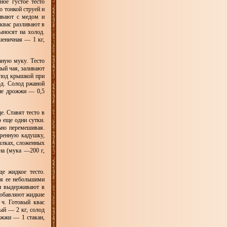
ое густое тесто
о тонкой струей и
шивают с медом и
квас разливают в
ыносят на холод.
шеничная — 1 кг,
аную муку. Тесто
ный чая, заливают
 под крышкой при
од. Солод ржаной
ие дрожжи — 0,5
. Ставят тесто в
 еще одни сутки.
ьно перемешивая.
ренную кадушку,
ылках, сложенных
на (мука —200 г,
е жидкое тесто.
ая ее небольшими
 и выдерживают в
добавляют жидкие
ч. Готовый квас
ый — 2 кг, солод
ожжи — 1 стакан,