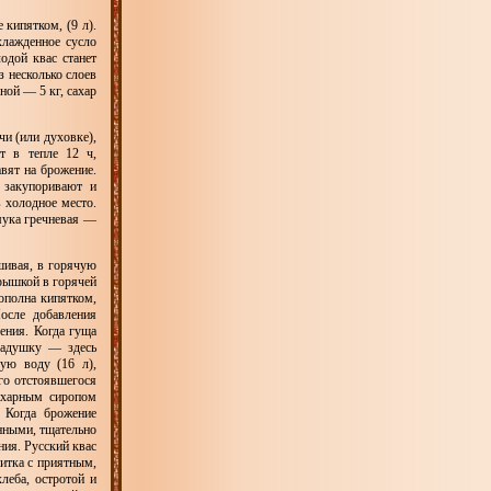
кипятком, (9 л).
хлажденное сусло
одой квас станет
з несколько слоев
ной — 5 кг, сахар
и (или духовке),
т в тепле 12 ч,
вят на брожение.
 закупоривают и
 холодное место.
мука гречневая —
ивая, в горячую
крышкой в горячей
дополна кипятком,
осле добавления
ения. Когда гуща
 кадушку — здесь
ую воду (16 л),
го отстоявшегося
сахарным сиропом
 Когда брожение
янными, тщательно
ия. Русский квас
итка с приятным,
леба, остротой и