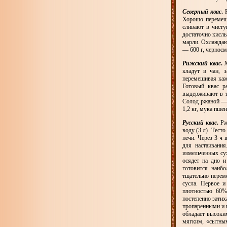
Северный квас
.
Р
Хорошо перемеши
сливают в чисту
достаточно кислы
марли. Охлаждают
— 600 г, чернос
Рижский квас
.
Х
кладут в чан, 
перемешивая каж
Готовый квас р
выдерживают в т
Солод ржаной — 
1,2 кг, мука пше
Русский квас
.
Рж
воду (3 л). Тест
печи. Через 3 ч 
для настаивани
измельченных су
осядет на дно и
готовится наиб
тщательно перем
сусла. Первое и
плотностью 60%
постепенно затих
пропаренными и 
обладает высоки
мягким, «сытным