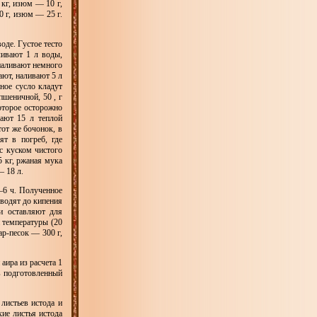
 кг, изюм — 10 г,
0 г, изюм — 25 г.
оде. Густое тесто
ливают 1 л воды,
 наливают немного
ют, наливают 5 л
ное сусло кладут
пшеничной, 50 , г
оторое осторожно
ают 15 л теплой
тот же бочонок, в
ят в погреб, где
с куском чистого
5 кг, ржаная мука
— 18 л.
—6 ч. Полученное
оводят до кипения
и оставляют для
 температуры (20
р-песок — 300 г,
ира из расчета 1
в подготовленный
 листьев истода и
ие листья истода