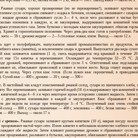
аной черствый — 0,15 кг, патока белая — 2 кг, мята — 100 г. Выход кваса — около 60 л.
Ржаные сухари, хорошо прожаренные (но не пережаренные!), заливают крутым ки
тленное сусло осторожно снимают с осадка в бочонок, охлаждают, смешивают с сахаро
т жидкие дрожжи и сбраживают сусло 3— 4 ч, после чего разливают в чистые бут
сколько изюминок в каждую, и, не закупоривая, выдерживают при комнатной темп
рьки углекислого газа. Затем бутылки с молодым квасом закупоривают, обвязав горл
од. Хранят в горизонтальном положении. Через день-два квас готов к употреблению. Р
 г, мята — 50 г, дрожжи жидкие — 2—3 столовые ложки, изюм. Выход — около 12 л.
ь идет о полуфабрикате, выпускаемом нашей промышленностью из продуктов, и
ебного кваса (напитка), за исключением сахара и дрожжей. Выпускается два вида сухог
й квас заливается кипятком (1 л), смесь выдерживается под крышкой в течение 2
ют еще 15л кипятка и перемешивают. Охлаждают до температуры 32—35 °С. Д
оде дрожжей, перемешивают и сбраживают сусло 3 ч. Осветленный квас подслащив
ривают их, обвязывают проволокой и ставят в теплое место. Когда станут видны пр
ят на холод. Через сутки квас готов. (Если нужен квас окрошечный, в приводимо
. Сухой квас — 400 г, дрожжи — 20 г, сахар — 500 г.
с.
В настойный чан кладут измельченный ржаной солод, сухари из пшеничного хлеба, 
мяту. Все перемешивают, заливают горячей водой (18 л) и выдерживают при комнатной т
 кипяченой воды 4—6 л и через некоторое время осторожно сливают жидкость. Затем с
 с двумя-тремя изюминками в каждой и закупоривают. Квас сбраживают 4 дн
тем две недели на холоде при температуре 3—4 °С. Полученный квас очень стойк
й солод — 800 г, сухари пшеничные — 400 г, земляника — 400 г, белая патока — 800 
м — 400 г. Выход — около 17 л.
 с хреном».
Ржаные сухари заливают крутым кипятком (10 л), накрыв посуду полоте
м процеживают настой через сито. Изюм кипятят в небольшом количестве хлебного насто
лаждают обе жидкости. Затем вливают разведенные дрожжи и сбраживают сусло п
вас процеживают, разливают в бутылки, закупоривают, обвязывают проволокой и ставя