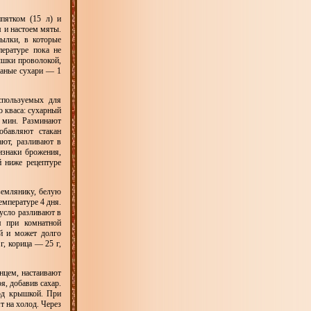
пятком (15 л) и
м и настоем мяты.
ылки, в которые
ературе пока не
ышки проволокой,
жаные сухари — 1
спользуемых для
о кваса: сухарный
0 мин. Разминают
обавляют стакан
ают, разливают в
изнаки брожения,
й ниже рецептуре
землянику, белую
емпературе 4 дня.
усло разливают в
я при комнатной
ий и может долго
г, корица — 25 г,
нцем, настаивают
я, добавив сахар.
од крышкой. При
т на холод. Через