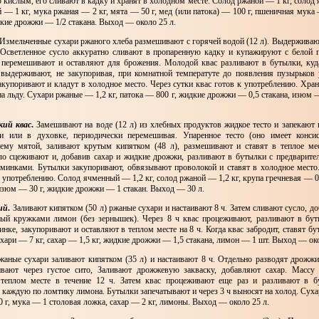
о кислым, его сливают в кадку и хранят в холодном месте. Солод ржаной — 1 кг, солод
— 1 кг, мука ржаная — 2 кг, мята — 50 г, мед (или патока) — 100 г, пшеничная мука 
кие дрожжи — 1/2 стакана. Выход — около 25 л.
Измельченные сухари ржаного хлеба размешивают с горячей водой (12 л). Выдерживаю
 Осветленное сусло аккуратно сливают в пропаренную кадку и купажируют с белой 
перемешивают и оставляют для брожения. Молодой квас разливают в бутылки, куд
выдерживают, не закупоривая, при комнатной температуте до появления пузырьков у
акупоривают и кладут в холодное место. Через сутки квас готов к употреблению. Хран
а льду. Сухари ржаные — 1,2 кг, патока — 800 г, жидкие дрожжи — 0,5 стакана, изюм
кий квас
.
Замешивают на воде (12 л) из хлебных продуктов жидкое тесто и запекают в
чи или в духовке, периодически перемешивая. Упаренное тесто (оно имеет конси
нему мятой, заливают крутым кипятком (48 л), размешивают и ставят в теплое ме
ло сцеживают и, добавив сахар и жидкие дрожжи, разливают в бутылки с предварит
минками. Бутылки закупоривают, обвязывают проволокой и ставят в холодное место.
к употреблению. Солод ячменный — 1,2 кг, солод ржаной — 1,2 кг, крупа гречневая — 0,
 изюм — 30 г, жидкие дрожжи — 1 стакан. Выход — 30 л.
ий
.
Заливают кипятком (50 л) ржаные сухари и настаивают 8 ч. Затем сливают сусло, 
ный кружками лимон (без зернышек). Через 8 ч квас процеживают, разливают в бу
ке, закупоривают и оставляют в теплом месте на 8 ч. Когда квас забродит, ставят б
хари — 7 кг, сахар — 1,5 кг, жидкие дрожжи — 1,5 стакана, лимон — 1 шт. Выход — око
аные сухари заливают кипятком (35 л) и настаивают 8 ч. Отдельно разводят дрожжи
ивают через густое сито, Заливают дрожжевую закваску, добавляют сахар. Массу
теплом месте в течение 12 ч. Затем квас процеживают еще раз и разливают в б
в каждую по ломтику лимона. Бутылки запечатывают и через 3 ч выносят на холод. Сух
 г, мука — 1 столовая ложка, сахар — 2 кг, лимоны. Выход — около 25 л.