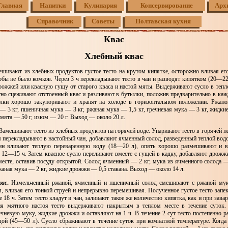
Главная
Напитки
Кулинария
Консервирование
Арх
Справочник
Советы
Полтавская кухня
Квас
Хлебный квас
шивают из хлебных продуктов густое тесто на крутом кипятке, осторожно вливая его
обы не было комков. Через 3 ч перекладывают тесто в чан и разводят кипятком (20—22
рожжей или квасную гущу от старого кваса и настой мяты. Выдерживают сусло в тепло
тно сцеживают отстоенный квас и разливают в бутылки, положив предварительно в каж
лки хорошо закупоривают и хранят на холоде в горизонтальном положении. Ржано
— 3 кг, пшеничная мука — 3 кг, ржаная мука — 1,5 кг, гречневая мука — 3 кг, жид
мята — 50 г, изюм — 20 г. Выход — около 20 л.
Замешивают тесто из хлебных продуктов на горячей воде. Упаривают тесто в горячей п
ем перекладывают в настойный чан, добавляют ячменный солод, разведенный теплой вод
н вливают теплую переваренную воду (18—20 л), опять хорошо размешивают и 
 12—15 ч. Затем квасное сусло переливают вместе с гущей в кадку, добавляют дрожж
месте, оставив посуду открытой. Солод ячменный — 2 кг, мука из ячменного солода —
жаная мука — 2 кг, жидкие дрожжи — 0,5 стакана. Выход — около 14 л.
вас
.
Измельченный ржаной, ячменный и пшеничный солод смешивают с ржаной мук
, вливая его тонкой струей и непрерывно перемешивая. Полученное густое тесто запек
е 18 ч. Затем тесто кладут в чан, заливают такое же количество кипятка, как и при зава
ия мятного настоя тесто выдерживают накрытым в теплом месте в течение суток.
чневую муку, жидкие дрожжи и оставляют на 1 ч. В течение 2 сут тесто постепенно р
дой (45—50 л). Сусло сбраживают в течение суток при комнатной температуре. Когда 