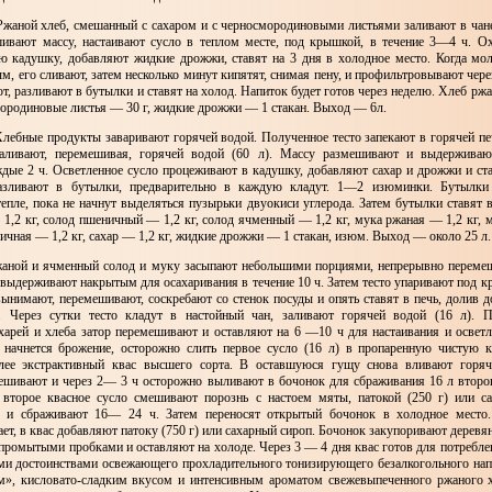
жаной хлеб, смешанный с сахаром и с черносмородиновыми листьями заливают в чане 
вают массу, настаивают сусло в теплом месте, под крышкой, в течение 3—4 ч. О
ю кадушку, добавляют жидкие дрожжи, ставят на 3 дня в холодное место. Когда мол
м, его сливают, затем несколько минут кипятят, снимая пену, и профильтровывают чере
, разливают в бутылки и ставят на холод. Напиток будет готов через неделю. Хлеб ржа
мородиновые листья — 30 г, жидкие дрожжи — 1 стакан. Выход — 6л.
лебные продукты заваривают горячей водой. Полученное тесто запекают в горячей печ
заливают, перемешивая, горячей водой (60 л). Массу размешивают и выдерживаю
дые 2 ч. Осветленное сусло процеживают в кадушку, добавляют сахар и дрожжи и ста
азливают в бутылки, предварительно в каждую кладут. 1—2 изюминки. Бутылки
епле, пока не начнут выделяться пузырьки двуокиси углерода. Затем бутылки ставят в
1,2 кг, солод пшеничный — 1,2 кг, солод ячменный — 1,2 кг, мука ржаная — 1,2 кг, 
ничная — 1,2 кг, сахар — 1,2 кг, жидкие дрожжи — 1 стакан, изюм. Выход — около 25 л.
аной и ячменный солод и муку засыпают небольшими порциями, непрерывно перемеш
о выдерживают накрытым для осахаривания в течение 10 ч. Затем тесто упаривают под 
вынимают, перемешивают, соскребают со стенок посуды и опять ставят в печь, долив 
я. Через сутки тесто кладут в настойный чан, заливают горячей водой (16 л). П
харей и хлеба затор перемешивают и оставляют на 6 —10 ч для настаивания и осветл
 начнется брожение, осторожно слить первое сусло (16 л) в пропаренную чистую
олее экстрактивный квас высшего сорта. В оставшуюся гущу снова вливают горяч
ешивают и через 2— 3 ч осторожно выливают в бочонок для сбраживания 16 л второ
 второе квасное сусло смешивают порознь с настоем мяты, патокой (250 г) или 
 и сбраживают 16— 24 ч. Затем переносят открытый бочонок в холодное место.
ает, в квас добавляют патоку (750 г) или сахарный сироп. Бочонок закупоривают дерев
промытыми пробками и оставляют на холоде. Через 3 — 4 дня квас готов для потреблен
ми достоинствами освежающего прохладительного тонизирующего безалкогольного нап
», кисловато-сладким вкусом и интенсивным ароматом свежевыпеченного ржаного х