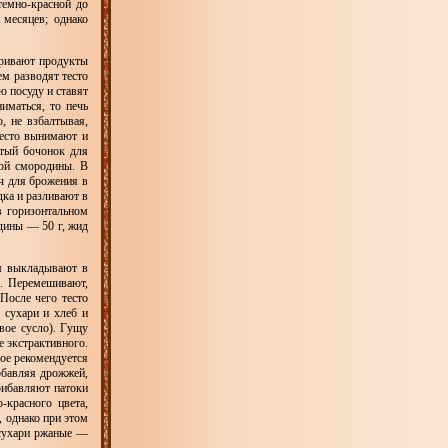
темно-красной до
месяцев; однако
аривают продукты
м разводят тесто
 посуду и ставят
иматься, то печь
, не взбалтывая,
тесто вынимают и
стый бочонок для
ной смородины. В
ч для брожения в
дка и разливают в
в горизонтальном
дины — 50 г, жид
м выкладывают в
ч. Перемешивают,
После чего тесто
 сухари и хлеб и
рвое сусло). Гущу
е экстрактивного.
рое рекомендуется
обавляя дрожжей,
прибавляют патоки
-красного цвета,
, однако при этом
 сухари ржаные —