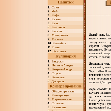
Напитки
1.
Соки
2.
Чай
3.
Кофе
4.
Какао
5.
Квас
6.
Компоты
7.
Кисели
Белый квас
.
Заме
8.
Минералка
перемешивая, чт
9.
Молоко
затору жидких д
10.
Коктейли
сбродит. Аккура
11.
Вина
изюминок. Буты
12.
Экзотика
ячменный солод 
Кулинария
столовые ложки, 
1.
Закуски
Волжский квас
.
2.
Первые блюда
течение 6 ч, зат
3.
Вторые блюда
Через 20—30 ми
4.
Соусы
крышкой в тепле
5.
Выпечка
сут в холодном 
6.
Десерты
мука — 4,5 кг, р
Консервирование
Воронежский к
1.
Общие правила
крутым кипятком
2.
Консервация
духовке в течени
3.
Маринование
После добавлен
4.
Соление
пшеничную и гре
5.
Квашение
переваренной во