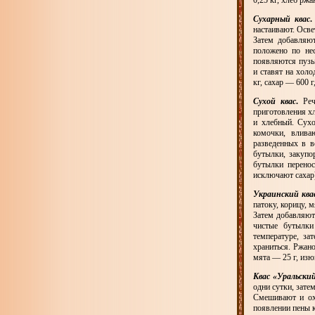
0,25 кг, хлеб рж
Сухарный квас
.
настаивают. Осве
Затем добавляю
положено по не
появляются пузы
и ставят на хол
кг, сахар — 600
Сухой квас
.
Реч
приготовления хл
и хлебный. Сухо
комочки, влива
разведенных в в
бутылки, закупо
бутылки перенос
исключают сахар)
Украинский ква
патоку, корицу, 
Затем добавляют
чистые бутылки
температуре, за
храниться. Ржано
мята — 25 г, изю
Квас «Уральский
одни сутки, зате
Смешивают и ох
появлении пены к