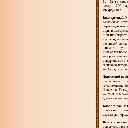
10—12 ч в квас в
сахар — 200 г, д
Выхрд - 10 л.
Квас красный.
Хл
заваривают крут
перекладывают те
воды и выдержив
кипятка (тщател
кусок льда и отс
гречневой муки,
сливают с гущи
кипяченой воды, 
котором находит
выдерживают 3 с
пищевого натурал
— 3,2 кг, пшенич
Литовский имби
сусло сливают в 
и охлаждают. Д
брожения. Посуд
— 25 °С) на 6—1
дрожжи прессова
Квас с аиром.
В п
стакан на 3 л к
заранее для брож
Квас с истодом
выдержать при к