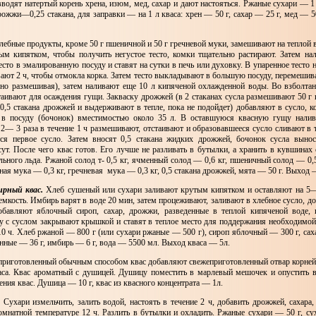
водят натертый корень хрена, изюм, мед, сахар и дают настояться. Ржаные сухари — 1
рожжи—0,25 стакана, для заправки — на 1 л кваса: хрен — 50 г, сахар — 25 г, мед — 5
ебные продукты, кроме 50 г пшеничной и 50 г гречневой муки, замешивают на теплой в
ым кипятком, чтобы получить негустое тесто, комки тщательно растирают. Затем на
сто в эмалированную посуду и ставят на сутки в печь или духовку. В упаренное тесто
ают 2 ч, чтобы отмокла корка. Затем тесто выкладывают в большую посуду, перемешива
ьно размешивая), затем наливают еще 10 л кипяченой охлажденной воды. Во взболтан
таивают для осаждения гущи. Закваску дрожжей (в 2 стаканах сусла размешивают 50 г 
 0,5 стакана дрожжей и выдерживают в тепле, пока не подойдет) добавляют в сусло, к
 в посуду (бочонок) вместимостью около 35 л. В оставшуюся квасную гущу налив
2— 3 раза в течение 1 ч размешивают, отстаивают и образовавшееся сусло сливают в 
ся первое сусло. Затем вносят 0,5 стакана жидких дрожжей, бочонок сусла вынос
ут. После чего квас готов. Его лучше не разливать в бутылки, а хранить в кувшинах 
ьного льда. Ржаной солод т- 0,5 кг, ячменный солод — 0,6 кг, пшеничный солод — 0,
ная мука — 0,3 кг, гречневая мука — 0,3 кг, 0,5 стакана дрожжей, мята — 50 г. Выход 
рный квас.
Хлеб сушеный или сухари заливают крутым кипятком и оставляют на 5
емкость. Имбирь варят в воде 20 мин, затем процеживают, заливают в хлебное сусло, д
обавляют яблочный сироп, сахар, дрожжи, разведенные в теплой кипяченой воде, 
у с суслом закрывают крышкой и ставят в теплое место для поддержания необходимой
0 ч. Хлеб ржаной — 800 г (или сухари ржаные — 500 г), сироп яблочный — 300 г, саха
нные — 36 г, имбирь — 6 г, вода — 5500 мл. Выход кваса — 5л.
риготовленный обычным способом квас добавляют свежеприготовленный отвар корней а
васа. Квас ароматный с душицей. Душицу поместить в марлевый мешочек и опустить 
ения квас. Душица — 10 г, квас из квасного концентрата — 1л.
.
Сухари измельчить, залить водой, настоять в течение 2 ч, добавить дрожжей, сахара,
омнатной температуре 12 ч. Разлить в бутылки и охладить. Ржаные сухари — 50 г, сух