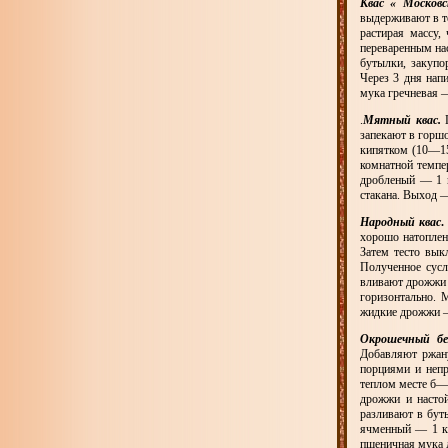
Квас « Москов
выдерживают в те
растирая массу,
переваренным на
бутылки, закупо
Через 3 дня нап
мука гречневая —
.
Мятный квас.
Г
запекают в горшо
кипятком (10—15
комнатной темпе
дробленый — 1 
стакана. Выход —
Народный квас
.
хорошо натоплен
Затем тесто вык
Полученное сус
вливают дрожжи 
горизонтально. 
жидкие дрожжи —
Окрошечный бе
Добавляют ржану
порциями и непр
теплом месте б—
дрожжи и насто
разливают в бут
ячменный — 1 кг
пшеничная мука д