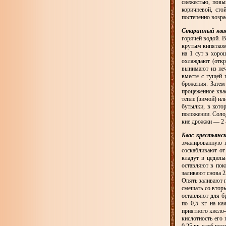
свежестью, повы
коричневой, ст
постепенно возра
Старинный квас
горячей водой. 
крутым кипятком
на 1 сут в хоро
охлаждают (откр
вынимают из печ
вместе с гущей 
брожения. Затем
процеженное ква
тепле (зимой) ил
бутылки, в кото
положении. Соло
кие дрожжи — 2 
Квас крестьянс
эмалированную п
соскабливают от
кладут в цедиль
оставляют в поко
заливают снова 2
Опять заливают г
смешать со втор
оставляют для бр
по 0,5 кг на ка
приятного кисло-
кислотность его