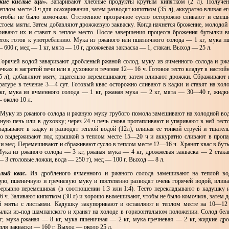
ские кислые щи»
.
Запаривают хлебные продукты крутым кипятком (2 л). Полученн
плом месте 3 ч для осахаривания, затем разводят кипятком (35 л), аккуратно вливая ег
 чтобы не было комочков. Отстоенное прозрачное сусло осторожно сливают и сме
стоем мяты. Затем добавляют дрожжевую закваску. Когда начнется брожение, молодой 
ривают их и ставят в теплое место. После завершения процесса брожения бутылки в
иток готов к употреблению. Мука из ржаного или пшеничного солода — 1 кг, мука п
 600 г, мед — 1 кг, мята — 10 г, дрожжевая закваска — 1, стакан. Выход — 25 л.
орячей водой заваривают дробленый ржаной солод, муку из ячменного солода и рж
чках в нагретой печи или в духовке в течение 12— 16 ч. Готовое тесто кладут в настой
 л), добавляют мяту, тщательно перемешивают, затем вливают дрожжи. Сбраживают
ратуре в течение 3—4 сут. Готовый квас осторожно сливают в кадки и ставят на хол
кг, мука из ячменного солода — 1 кг, ржаная мука — 2 кг, мята — 30—40 г, жидк
 около 10 л.
Муку из ржаного солода и ржаную муку грубого помола замешивают на холодной воде
ную печь или в духовку; через 24 ч печь снова протапливают и упаривают в ней тесто
ладывают в кадку и разводят теплой водой (12л), вливая ее тонкой струей и тщател
ло выдерживают под крышкой в теплом месте 15—20 ч и аккуратно сливают в пропа
и мед. Перемешивают и сбраживают сусло в теплом месте 12—16 ч. Хранят квас в бут
Мука из ржаного солода — 3 кг, ржаная мука — 4 кг, дрожжевая закваска — 2 стака
 3 столовые ложки, вода — 250 г), мед — 100 г. Выход — 8 л.
лый квас
.
Из дробленого ячменного и ржаного солода замешивают на теплой вод
ю, пшеничную и гречневую муку и постепенно разводят очень горячей водой, влив
ерывно перемешивая (в соотношении 1:3 или 1:4). Тесто перекладывают в кадушку
6 ч. Заливают кипятком (30 л) и хорошо вымешивают, чтобы не было комочков, затем 
й мяты с листьями. Кадушку закупоривают и оставляют в теплом месте на 10—12 
ылки из-под шампанского и хранят на холоде в горизонтальном положении. Солод бел
, мука ржаная — 8 кг, мука пшеничная — 2 кг, мука гречневая — 2 кг, жидкие др
ля закваски — 160 г. Выход — около 25 л.