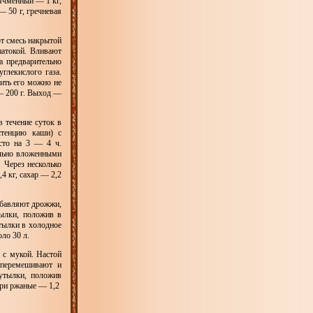
 ячменный — 1 кг,
— 50 г, гречневая
т смесь накрытой
патокой. Вливают
а предварительно
глекислого газа.
ить его можно не
 — 200 г. Выход —
 течение суток в
стенцию каши) с
сто на 3 — 4 ч.
ельно вложенными
 Через несколько
4 кг, сахар — 2,2
добавляют дрожжи,
тылки, положив в
утылки в холодное
ло 30 л.
 с мукой. Настой
 перемешивают и
утылки, положив
ари ржаные — 1,2