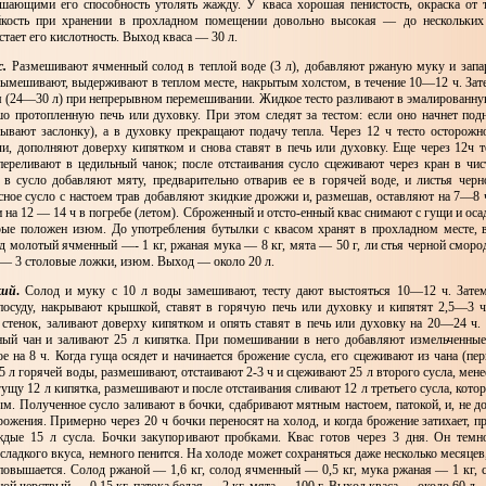
шающими его способность утолять жажду. У кваса хорошая пенистость, окраска от 
ойкость при хранении в прохладном помещении довольно высокая — до нескольких 
стает его кислотность. Выход кваса — 30 л.
.
Размешивают ячменный солод в теплой воде (3 л), добавляют ржаную муку и зап
Вымешивают, выдерживают в теплом месте, накрытым холстом, в течение 10—12 ч. Зате
 (24—30 л) при непрерывном перемешивании. Жидкое тесто разливают в эмалированную
шо протопленную печь или духовку. При этом следят за тестом: если оно начнет подн
ывают заслонку), а в духовку прекращают подачу тепла. Через 12 ч тесто осторожно
и, дополняют доверху кипятком и снова ставят в печь или духовку. Еще через 12ч 
переливают в цедильный чанок; после отстаивания сусло сцеживают через кран в чи
 в сусло добавляют мяту, предварительно отварив ее в горячей воде, и листья чер
сное сусло с настоем трав добавляют зкидкие дрожжи и, размешав, оставляют на 7—8 
и на 12 — 14 ч в погребе (летом). Сброженный и отсто-енный квас снимают с гущи и оса
рые положен изюм. До употребления бутылки с квасом хранят в прохладном месте, 
д молотый ячменный —- 1 кг, ржаная мука — 8 кг, мята — 50 г, ли стья черной сморо
— 3 столовые ложки, изюм. Выход — около 20 л.
кий
.
Солод и муку с 10 л воды замешивают, тесту дают выстояться 10—12 ч. Зате
осуду, накрывают крышкой, ставят в горячую печь или духовку и кипятят 2,5—3 
 стенок, заливают доверху кипятком и опять ставят в печь или духовку на 20—24 ч. 
ный чан и заливают 25 л кипятка. При помешивании в него добавляют измельченные
е на 8 ч. Когда гуща осядет и начинается брожение сусла, его сцеживают из чана (пе
5 л горячей воды, размешивают, отстаивают 2-3 ч и сцеживают 25 л второго сусла, мене
ущу 12 л кипятка, размешивают и после отстаивания сливают 12 л третьего сусла, кото
ым. Полученное сусло заливают в бочки, сдабривают мятным настоем, патокой, и, не д
ожения. Примерно через 20 ч бочки переносят на холод, и когда брожение затихает, 
ждые 15 л сусла. Бочки закупоривают пробками. Квас готов через 3 дня. Он темно
сладкого вкуса, немного пенится. На холоде может сохраняться даже несколько месяцев
 повышается. Солод ржаной — 1,6 кг, солод ячменный — 0,5 кг, мука ржаная — 1 кг,