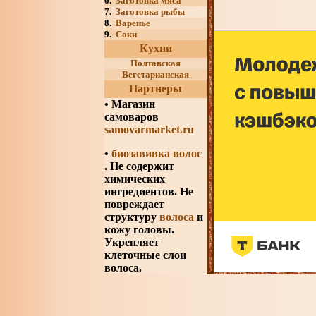
6.
Заготовка мяса
7.
Заготовка рыбы
8.
Варенье
9.
Соки
Кухни
Полтавская
Вегетарианская
Партнеры
•
Магазин
самоваров
samovarmarket.ru
•
биозавивка волос
. Не содержит
химических
ингредиентов. Не
повреждает
структуру
волоса
и
кожу головы.
Укрепляет
клеточные слои
волоса.