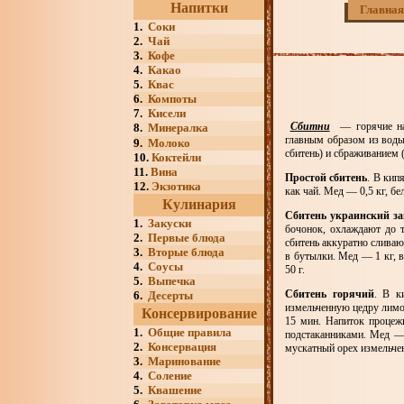
Напитки
Главная
1.
Соки
2.
Чай
3.
Кофе
4.
Какао
5.
Квас
6.
Компоты
7.
Кисели
Сбитни
— горячие на
8.
Минералка
главным образом из воды,
9.
Молоко
сбитень) и сбраживанием 
10.
Коктейли
11.
Вина
Простой сбитень
. В кип
12.
Экзотика
как чай. Мед — 0,5 кг, бе
Кулинария
Сбитень украинский з
1.
Закуски
бочонок, охлаждают до 
2.
Первые блюда
сбитень аккуратно сливаю
3.
Вторые блюда
в бутылки. Мед — 1 кг, в
4.
Соусы
50 г.
5.
Выпечка
Сбитень горячий
. В к
6.
Десерты
измельченную цедру лимо
Консервирование
15 мин. Напиток процежи
1.
Общие правила
подстаканниками. Мед — 
2.
Консервация
мускатный орех измельчен
3.
Маринование
4.
Соление
5.
Квашение