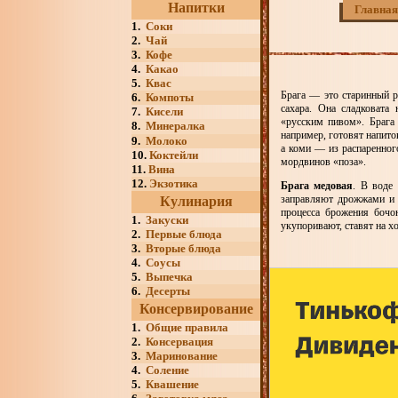
Напитки
Главная
1.
Соки
2.
Чай
3.
Кофе
4.
Какао
5.
Квас
Брага — это старинный р
6.
Компоты
сахара. Она сладковата
7.
Кисели
«русским пивом». Брага
8.
Минералка
например, готовят напито
9.
Молоко
а коми — из распаренног
10.
Коктейли
мордвинов «поза».
11.
Вина
12.
Экзотика
Брага медовая
. В воде
заправляют дрожжами и 
Кулинария
процесса брожения бочо
1.
Закуски
укупоривают, ставят на х
2.
Первые блюда
3.
Вторые блюда
4.
Соусы
5.
Выпечка
6.
Десерты
Консервирование
1.
Общие правила
2.
Консервация
3.
Маринование
4.
Соление
5.
Квашение