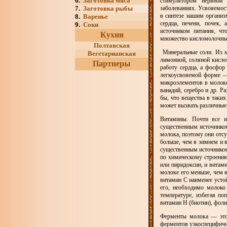
6.
Заготовка мяса
стимулятором нервной
7.
Заготовка рыбы
заболеваниях. Усвояемос
в синтезе нашим организ
8.
Варенье
сердца, печени, почек,
9.
Соки
источником питания, чт
Кухни
множество кисломолочны
Полтавская
Минеральные соли. Из ми
Вегетарианская
лимонной, соляной кислот
Партнеры
работу сердца, а фосфор
легкоусвояемой форме —
микроэлементов в молоке 
ванадий, серебро и др. Р
бы, что вещества в таких
может вызвать различные
Витамины. Почти все и
существенным источником
молока, поэтому они отс
больше, чем в зимнем и 
существенным источником
по химическому строению
или пиридоксин, и витам
молоке его меньше, чем 
витамин С наименее устой
его, необходимо молоко
температуре, избегая по
витамин Н (биотин), фоли
Ферменты молока — это 
ферментов узкоспецифично