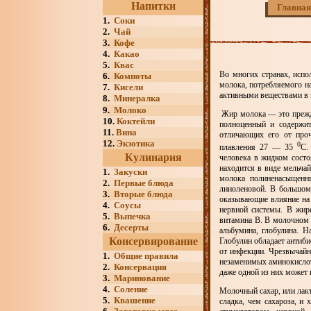
Напитки
Главная
1.
Соки
2.
Чай
3.
Кофе
4.
Какао
5.
Квас
Во многих странах, испо
6.
Компоты
молока, потребляемого н
7.
Кисели
активными веществами в 
8.
Минералка
9.
Молоко
Жир молока — это прежде
10.
Коктейли
полноценный и содержит
11.
Вина
отличающих его от проч
12.
Экзотика
0
плавления 27 — 35
С.
Кулинария
человека в жидком состо
находится в виде мельч
1.
Закуски
молока полиненасыщенны
2.
Первые блюда
линоленовой. В большом
3.
Вторые блюда
оказывающие влияние на
4.
Соусы
нервной системы. В жир
5.
Выпечка
витамина В. В молочном ж
6.
Десерты
альбумина, глобулина. 
Консервирование
Глобулин обладает антиб
от инфекции. Чрезвычайн
1.
Общие правила
незаменимых аминокислот,
2.
Консервация
даже одной из них может 
3.
Маринование
4.
Соление
Молочный сахар, или лак
5.
Квашение
сладка, чем сахароза, и 