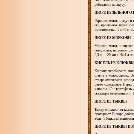
На 1 л необходимо 0,5 с
добавляют по вкусу.
ПЮРЕ ИЗ ЗЕЛЕНОГО
Горошек моют, кладут в 
его протирают через си
вместимостью 1 л 40 мин,
ПЮРЕ ИЗ МОРКОВИ
Морковь моют, очищают и
сито, солят, нагревают д
0,5 л — 20 мин. На 1 л п
КИСЕЛЬ ИЗ КЛЮКВ
Клюкву перебирают, мою
ставят в холодильник. 
отвара охлаждают, развод
Затем охлаждают. Перед 
клюквы, 10 г картофельно
свежеприготовленными. Т
ПЮРЕ ИЗ ТЫКВЫ
Тыкву очищают от кожицы
протирают. В пюре добав
воде: 1 банки вместимост
ПЮРЕ ИЗ ТЫКВЫ И 