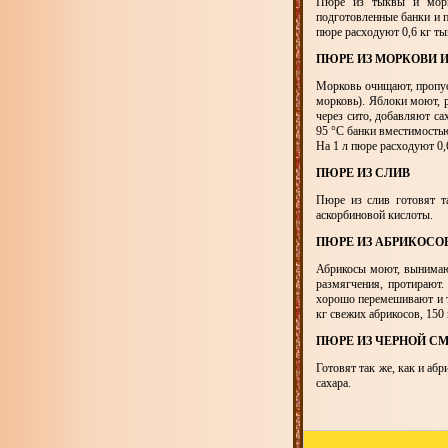
Пюре из тыквы и морк
подготовленные банки и п
пюре расходуют 0,6 кг тык
ПЮРЕ ИЗ МОРКОВИ 
Морковь очищают, пропус
морковь). Яблоки моют, 
через сито, добавляют са
95 °С банки вместимостью 
На 1 л пюре расходуют 0,6 
ПЮРЕ ИЗ СЛИВ
Пюре из слив готовят та
аскорбиновой кислоты.
ПЮРЕ ИЗ АБРИКОСО
Абрикосы моют, вынимают
размягчения, протирают.
хорошо перемешивают и т
кг свежих абрикосов, 150 
ПЮРЕ ИЗ ЧЕРНОЙ С
Готовят так же, как и аб
сахара.