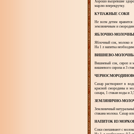
Хорошо вызревшие здоров
марлю вперекрутку.
КУПАЖНЫЕ СОКИ
Не всем детям нравится
земляничным и смородин
ЯБЛОЧНО-МОЛОЧНЫ
Яблочный сок, молоко и 
На 1 л напитка необходимо
ВИШНЕВО-МОЛОЧНЫ
Вишневый сок, сироп и м
вишневого сиропа и 3 ста
ЧЕРНОСМОРОДИНОВ
Сахар растворяют в вод
красной смородины и мол
сахара, 1 стакан воды и 3,
ЗЕМЛЯНИЧНО-МОЛО
Земляничный натуральный 
стакана молока. Сахар ил
НАПИТОК ИЗ МОРКО
Соки смешивают с молоко