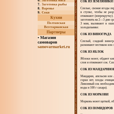
6.
Заготовка мяса
СОК ИЗ ЗЕМЛЯНИКИ
7.
Заготовка рыбы
8.
Варенье
Спелые, свежие ягоды пе
в ступке, чтобы не раз
9.
Соки
отжимают (вперекрутку).
Кухни
заготовить на 2—3 дня сра
Полтавская
3 мин, выливают в ошпа
Вегетарианская
холодильнике.
Партнеры
СОК ИЗ ВИНОГРАДА
•
Магазин
Спелый, сладкий виногр
самоваров
разминают пестиком или
samovarmarket.ru
СОК ИЗ ЯБЛОК
Яблоки моют, обдают кип
слоя и отжимают сок. Са
СОК ИЗ МАНДАРИНО
Мандарин, апельсин или 
горки нет, плоды очища
Лимонный сок необходимо 
воды и 100 г сахара).
СОК ИЗ МОРКОВИ
Морковь моют щеткой, об
СОК ИЗ ПОМИДОРОВ