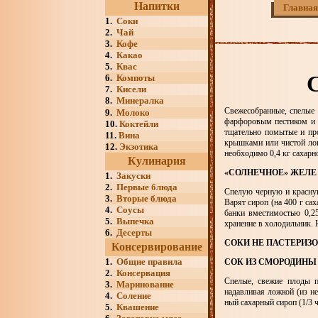
Напитки
Главная
1.
Соки
2.
Чай
3.
Кофе
4.
Какао
5.
Квас
С
6.
Компоты
7.
Кисели
8.
Минералка
Свежесобранные, спелые 
9.
Молоко
фарфоровым пестиком и п
10.
Коктейли
тщательно помытые и пр
11.
Вина
крышками или чистой лощ
12.
Экзотика
необходимо 0,4 кг сахарно
Кулинария
«СОЛНЕЧНОЕ» ЖЕЛ
1.
Закуски
2.
Первые блюда
Спелую черную и красную
3.
Вторые блюда
Варят сироп (на 400 г са
4.
Соусы
банки вместимостью 0,2
5.
Выпечка
хранение в холодильник. Н
6.
Десерты
СОКИ НЕ ПАСТЕРИЗ
Консервирование
1.
Общие правила
СОК ИЗ СМОРОДИН
2.
Консервация
Спелые, свежие плоды п
3.
Маринование
надавливая ложкой (из н
4.
Соление
ный сахарный сироп (1/3 ч
5.
Квашение