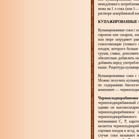
немедленного потреблени
ножа на 1 л сока (или 1—
растворе аскорбиновой ки
КУПАЖИРОВАННЫЕ 
Купажированные соки с м
сиропом или сахаром, ил
или пюре затрудняет ра
гомогенизации (тонкого
плодов, которого больше
груши, сливы; дополните
обязательно добавлять о
добавить перед употребл
выше. Рецептура купажиро
Купажированные соки с 
Можно получить купажир
по содержанию биологи
компонент — черноплодн
Черноплоднорябиновое
черноплоднорябиновый со
однако он высокосахари
черноплоднорябиновое
черноплоднорябиновог
витаминами С, Р, карот
является черноплодноряб
сортами плодов и ягод, 
случае соки называют м