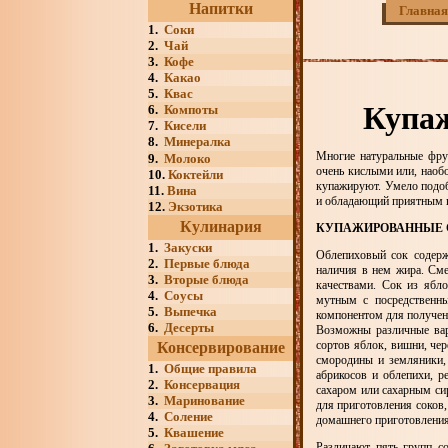
Напитки
Главная
1.
Соки
2.
Чай
3.
Кофе
4.
Какао
5.
Квас
Купа
6.
Компоты
7.
Кисели
8.
Минералка
Многие натуральные фру
9.
Молоко
очень кислыми или, наобо
10.
Коктейли
купажируют. Умело подо
11.
Вина
и обладающий приятным в
12.
Экзотика
Кулинария
КУПАЖИРОВАННЫЕ 
1.
Закуски
Облепиховый сок содержи
2.
Первые блюда
наличия в нем жира. См
3.
Вторые блюда
качествами. Сок из ябл
4.
Соусы
мутным с посредственн
5.
Выпечка
компонентом для получен
6.
Десерты
Возможны различные вар
сортов яблок, вишни, че
Консервирование
смородины и земляники,
1.
Общие правила
абрикосов и облепихи, 
2.
Консервация
сахаром или сахарным си
3.
Маринование
для приготовления соков
4.
Соление
домашнего приготовления
5.
Квашение
Различают пять групп с