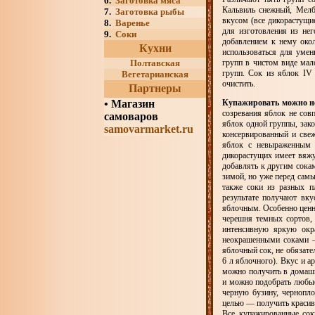
6.
Заготовка мяса
Кальвиль снежный, Мелб
7.
Заготовка рыбы
вкусом (все дикорастущие
8.
Варенье
для изготовления из нег
9.
Соки
добавлением к нему окол
Кухни
использоваться для умен
Полтавская
групп в чистом виде мал
групп. Сок из яблок IV
Вегетарианская
очистить.
Партнеры
•
Магазин
Купажировать можно не
созревания яблок не сов
самоваров
яблок одной группы, зако
samovarmarket.ru
консервированный и свеж
яблок с невыраженным 
дикорастущих имеет вяжу
добавлять к другим сока
зимой, но уже перед сам
также соки из разных 
результате получают вк
яблочным. Особенно ценн
черешня темных сортов, 
интенсивную яркую окр
неокрашенными соками 
яблочный сок, не обязат
6 л яблочного). Вкус и 
можно получить в домашн
и можно подобрать любые
черную бузину, чернопло
целью — получить красив
Все купажированные соки