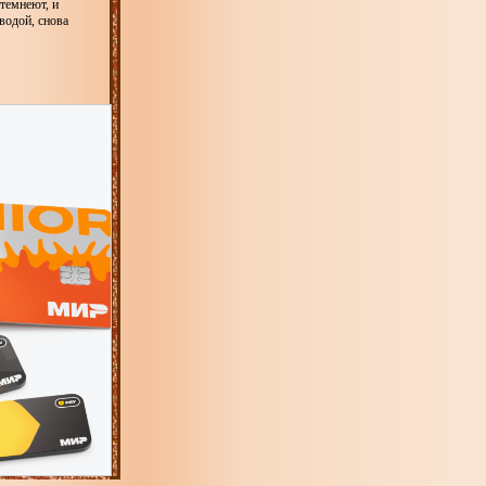
 темнеют, и
водой, снова