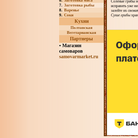
6.
Заготовка мяса
Соленые грибы не
7.
Заготовка рыбы
исправить уже ни
8.
Варенье
залейте их свежи
9.
Соки
Сухие грибы
хран
Кухни
Полтавская
Вегетарианская
Партнеры
•
Магазин
самоваров
samovarmarket.ru