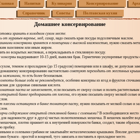
Главная
Напитки
Кулинария
Консервирование
Арх
Справочник
Советы
Полтавская кухня
Домашнее консервирование
готовки хранить в холодном сухом месте.
 от муравьев варенье, мед, сахар
, надо смазать края посуды подсолнечным маслом.
машними консервами хранятся в помещении с высокой влажностью
, нужно смазать мет
ким вазелином или иным жиром.
ить во вскрытых жестянках, а перекладывать в стеклянную посуду.
 консервы
выдерживают 10-15 дней, выявляя брак. Герметично укупоренные продукты 
сухом, темном и прохладном (до 15 градусов) помещении или в шкафу, не допуская зам
домашнему консервированию настоятельно
советуют переходить от жестяных крыше
ми зажимами
, то есть более безопасным.
омпоты больше года не рекомендуется
, особенно консервы из ягод и фруктов сточками
асная для здоровья синильная кислота.
оматная паста не заплесневеет
, если посыпать ее сверху солью и полить растительным
открытой банке предохранить от плесени
, его нужно посыпать сверху мелкой солью и
слом.
т плесени оставшуюся в банке томатную пасту
, нужно посыпать ее мелкой солью и за
слом.
порчи содержимое открытой стеклянной банки с соленьями?
В освободившееся место 
 для надежности друг в друга) чистых полиэтиленовых мешочка. В мешочек налейте вод
 мешочков, плотно прижмет их к внутренней поверхности банки, создаст, таким образом,
ю пробку.
анными и солеными грибами не закатывайте металлическими крышками. Вполне достато
ами бумаги - простой и вощеной, туго завязать и поставить в прохладное место.