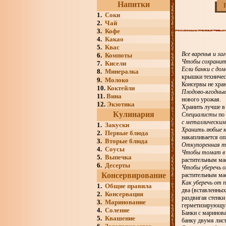
Напитки
1.
Соки
2.
Чай
3.
Кофе
4.
Какао
5.
Квас
Все варенья и за
6.
Компоты
Чтобы сохранить
7.
Кисели
Если банки с до
8.
Минералка
крышки техничес
9.
Молоко
Консервы не хран
10.
Коктейли
Плодово-ягодные
11.
Вина
нового урожая.
12.
Экзотика
Хранить лучше в 
Кулинария
Специалисты
по 
с металлически
1.
Закуски
Хранить любые к
2.
Первые блюда
накапливается оп
3.
Вторые блюда
Откупоренная т
4.
Соусы
Чтобы томат в 
5.
Выпечка
растительным ма
6.
Десерты
Чтобы уберечь о
Консервирование
растительным ма
Как уберечь от 
1.
Общие правила
два (вставленных
2.
Консервация
раздвигая стенки
3.
Маринование
герметизирующу
4.
Соление
Банки с маринов
5.
Квашение
банку двумя лист