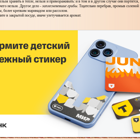
льзя хранить в тепле, нельзя и примораживать: и в том и в другом случае они портятся,
чего нельзя. Другое дело -
заплесневевшие грибы
. Тщательно перебрав, промыв соленой 
м, более крепким маринадом или рассолом.
ите в закрытой посуде, иначе улетучивается аромат.