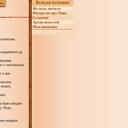
Всякая всячина
ив
Жульен, жюльен
Интересно про Пиво
Галантин
Архив новостей
Мои кнопочки
аллические
сохраняются до
ерзания.
к к стеклянным
: в них
 маслом.
 полить
лить
в банке введите
у. Вода,
чно покрыть