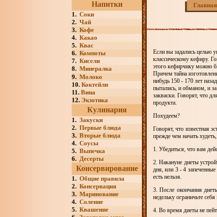
Напитки
Главная
1.
Соки
2.
Чай
3.
Кофе
4.
Какао
5.
Квас
Если вы задались целью у
6.
Компоты
классическому кефиру. Го
7.
Кисели
этого кефирчику можно бы
8.
Минералка
Причем тайна изготовлени
9.
Молоко
нибудь 150 - 170 лет наз
10.
Коктейли
пытались, и обманом, и з
11.
Вина
закваски. Говорят, что д
12.
Экзотика
продукта.
Кулинария
Похудеем?
1.
Закуски
2.
Первые блюда
Говорят, что известная э
3.
Вторые блюда
прежде чем начать худеть
4.
Соусы
1. Убедиться, что вам де
5.
Выпечка
6.
Десерты
2. Накануне диеты устрой
Консервирование
дня, или 3 - 4 запеченные
есть нельзя.
1.
Общие правила
2.
Консервация
3. После окончания диет
3.
Маринование
недельку ограничьте себя
4.
Соление
5.
Квашение
4. Во время диеты не пейт