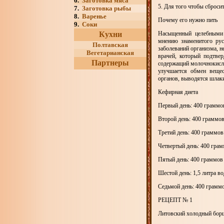
6.
Заготовка мяса
5. Для того чтобы сброси
7.
Заготовка рыбы
8.
Варенье
Почему его нужно пить
9.
Соки
Кухни
Насыщенный целебными 
мнению знаменитого рус
Полтавская
заболеваний организма, н
Вегетарианская
врачей, который подтве
Партнеры
содержащий молочнокислые
улучшается обмен вещес
органов, выводятся шлак
Кефирная диета
Первый день: 400 граммов
Второй день: 400 граммов
Третий день: 400 граммов
Четвертый день: 400 грам
Пятый день: 400 граммов 
Шестой день: 1,5 литра во
Седьмой день: 400 граммо
РЕЦЕПТ № 1
Литовский холодный бор