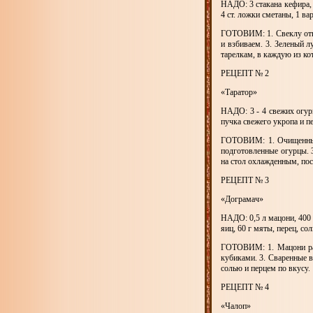
НАДО: 3 стакана кефира, 
4 ст. ложки сметаны, 1 ва
ГОТОВИМ: 1. Свеклу отва
и взбиваем. 3. Зеленый 
тарелкам, в каждую из ко
РЕЦЕПТ № 2
«Таратор»
НАДО: 3 - 4 свежих огурц
пучка свежего укропа и пе
ГОТОВИМ: 1. Очищенные 
подготовленные огурцы. 3
на стол охлажденным, по
РЕЦЕПТ № 3
«Дограмач»
НАДО: 0,5 л мацони, 400 
яиц, 60 г мяты, перец, сол
ГОТОВИМ: 1. Мацони раз
кубиками. 3. Сваренные в
солью и перцем по вкусу.
РЕЦЕПТ № 4
«Чалоп»