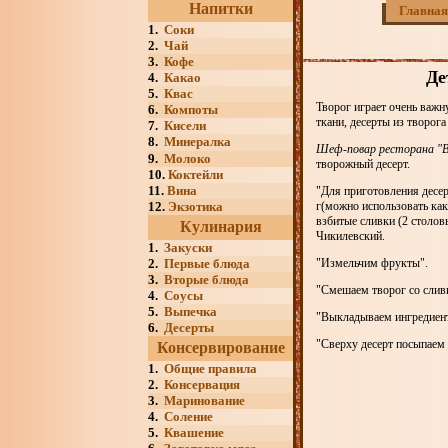
Напитки
Главная
1.
Соки
2.
Чай
3.
Кофе
Де
4.
Какао
5.
Квас
Творог играет очень важ
6.
Компоты
ткани, десерты из творог
7.
Кисели
8.
Минералка
Шеф-повар ресторана "В
9.
Молоко
творожный десерт.
10.
Коктейли
11.
Вина
"Для приготовления десер
12.
Экзотика
г(можно использовать как
взбитые сливки (2 столов
Кулинария
Чикилевский.
1.
Закуски
2.
Первые блюда
"Измельчим фрукты".
3.
Вторые блюда
"Смешаем творог со слив
4.
Соусы
5.
Выпечка
"Выкладываем ингредиент
6.
Десерты
"Сверху десерт посыпаем
Консервирование
1.
Общие правила
2.
Консервация
3.
Маринование
4.
Соление
5.
Квашение