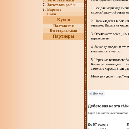
6.
Заготовка мяса
7.
Заготовка рыбы
1. Все для маринада смеш
8.
Варенье
ядреный пахучий отвар ко
9.
Соки
Кухни
2. Нога кладется в вок ил
отваром. Варить на медле
Полтавская
Вегетарианская
3. Отключаете огонь, и мя
Партнеры
перевернуть.
4. За час до подачи к ст
выливается в унитаз.
5. Через час вынимаете б
Китайцы рекомендуют обма
заменить хересом) или ра
Моих рук дело - http://kee