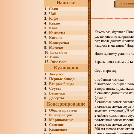
Напитки
Главная
1.
Соки
2.
Чай
3.
Кофе
4.
Какао
5.
Квас
Как-то раз, будучи в Пит
6.
Компоты
уж так она мне понравила
7.
Кисели
вот, после долгих и поиск
8.
Минералка
нашлось в магазине "Инди
9.
Молоко
10.
Коктейли
Ниже привожу рецепт в то
11.
Вина
12.
Экзотика
Баранья нога весом 2.5 к
Кулинария
Соус-маринад:
1.
Закуски
2.
Первые блюда
6 зубчиков чеснока
3.
Вторые блюда
6 ломтиков имбиря в пол
4.
Соусы
2 порезанных кружочкам
5.
Выпечка
6 стаканов домашнего ил
бульон)
6.
Десерты
5 столовых ложек соевого
Консервирование
3 столовые ложки соуса h
1.
Общие правила
заменить кетчупом)
(Я вс
2.
Консервация
2 чайные ложки чили-соу
3.
Маринование
пол-чайной ложки порошк
4.
Соление
2 столовые ложки сахара
300 мл сухого красного в
5.
Квашение
один куриный бульонный