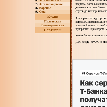
6.
Заготовка мяса
около 25 минут, затем вы
7.
Заготовка рыбы
надрезы. Когда баклажан
длинные ломтики. Затем 
8.
Варенье
соусов до тех пор, пока н
9.
Соки
Кухни
Затем разогреть до средн
Полтавская
нагревать, помешивая, в 
Вегетарианская
минуты. Полить готовой с
приправить кориандром, 
Партнеры
Когда блюдо готовится в
Дать блюду остыть на ско