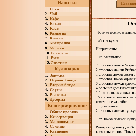
Напитки
Главная
1.
Соки
2.
Чай
3.
Кофе
Ос
4.
Какао
5.
Квас
Фото не мое, но очень пох
6.
Компоты
7.
Кисели
Тайская кухня.
8.
Минералка
9.
Молоко
Ингридиенты:
10.
Коктейли
1 кг. баклажанов
11.
Вина
12.
Экзотика
2 столовых ложки Устрич
Кулинария
2 столовых ложки Рыбно
1 столовая ложка соевого
1.
Закуски
1 столовая ложка коричне
2.
Первые блюда
3 столовых ложки арахисо
3.
Вторые блюда
4 больших дольки чеснок
4.
Соусы
1-1,5 столовых ложки св
5.
Выпечка
1/2 столовой ложки красн
6.
Десерты
семечки не удаляйте.
Консервирование
1 пучек кинзы
2 столовых ложки кунжут
1.
Общие правила
2.
Консервация
1 ст. ложка семечек кунжу
3.
Маринование
4.
Соление
Разогреть духовку до 240
5.
Квашение
время выпекания. Покрыть