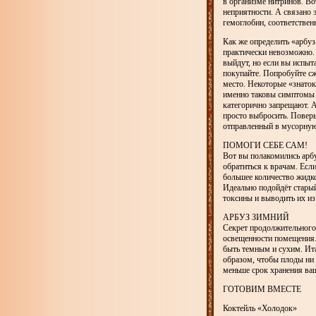
в организме нитринов. В
неприятности. А связано 
гемоглобин, соответствен
Как же определить «арбуз-
практически невозможно. 
выйдут, но если вы испы
покупайте. Попробуйте сж
место. Некоторые «знато
именно таковы симптомы б
категорично запрещают. А
просто выбросить. Поверь
отправленный в мусорную
ПОМОГИ СЕБЕ САМ!
Вот вы полакомились арбу
обратиться к врачам. Есл
большее количество жидко
Идеально подойдёт стары
токсины и выводить их из
АРБУЗ ЗИМНИЙ
Секрет продолжительного 
освещенности помещения. 
быть темным и сухим. Ита
образом, чтобы плоды ни 
меньше срок хранения ваш
ГОТОВИМ ВМЕСТЕ
Коктейль «Холодок»