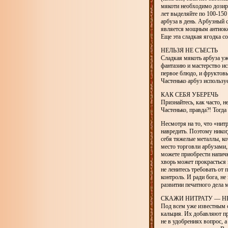
мякоти необходимо дозиро
лет выделяйте по 100-150
арбуза в день. Арбузный 
является мощным антиокс
Еще эта сладкая ягодка с
НЕЛЬЗЯ НЕ СЪЕСТЬ
Сладкая мякоть арбуза у
фантазию и мастерство ис
первое блюдо, и фруктовы
Частенько арбуз использ
КАК СЕБЯ УБЕРЕЧЬ
Признайтесь, как часто, 
Частенько, правда?! Тог
Несмотря на то, что «нит
навредить. Поэтому нико
себя тяжелые металлы, к
место торговли арбузами, 
можете приобрести напи
хворь может прокрасться 
не ленитесь требовать от
контроль. И ради бога, н
развитии печатного дела
СКАЖИ НИТРАТУ — Н
Под всем уже известным с
кальция. Их добавляют пр
не в удобрениях вопрос, 