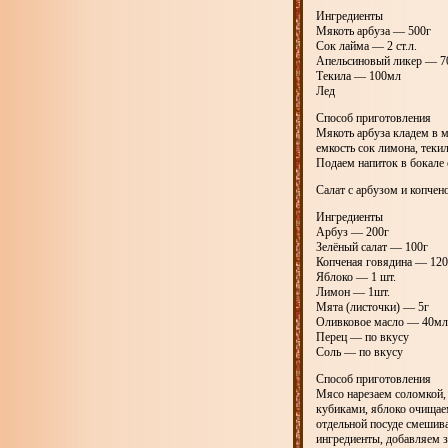
Ингредиенты
Мякоть арбуза — 500г
Сок лайма — 2 ст.л.
Апельсиновый ликер — 7
Текила — 100мл
Лед
Способ приготовления
Мякоть арбуза кладем в м
емкость сок лимона, теки
Подаем напиток в бокале
Салат с арбузом и копчен
Ингредиенты
Арбуз — 200г
Зелёный салат — 100г
Копченая говядина — 12
Яблоко — 1 шт.
Лимон — 1шт.
Мята (листочки) — 5г
Оливковое масло — 40мл
Перец — по вкусу
Соль — по вкусу
Способ приготовления
Мясо нарезаем соломкой,
кубиками, яблоко очищаем
отдельной посуде смешива
ингредиенты, добавляем з