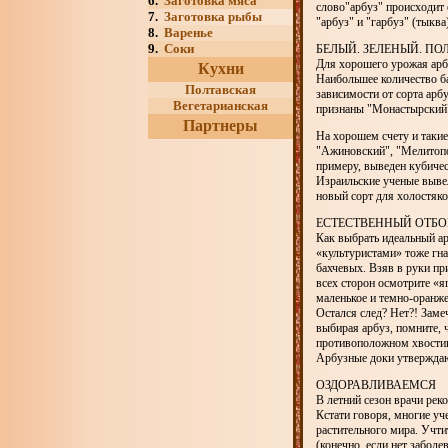
6.
Заготовка мяса
слово"арбуз" происходит 
7.
Заготовка рыбы
"арбуз" и "гарбуз" (тыкв
8.
Варенье
9.
Соки
БЕЛЫЙ. ЗЕЛЕНЫЙ. ПО
Для хорошего урожая арб
Кухни
Наибольшее количество б
Полтавская
зависимости от сорта ар
Вегетарианская
признаны "Монастырский"
Партнеры
На хорошем счету и таки
"Ажиновский", "Мелитопол
примеру, выведен кубичес
Израильские ученые вывел
новый сорт для холостяк
ЕСТЕСТВЕННЫЙ ОТБО
Как выбрать идеальный ар
«культуристами» тоже гна
бахчевых. Взяв в руки пр
всех сторон осмотрите «я
маленькое и темно-оранж
Остался след? Нет?! Заме
выбирая арбуз, помните, 
противоположном хвостику
Арбузные доки утверждают
ОЗДОРАВЛИВАЕМСЯ
В летний сезон врачи рек
Кстати говоря, многие уч
растительного мира. Учтит
(конечно, если нет заболе