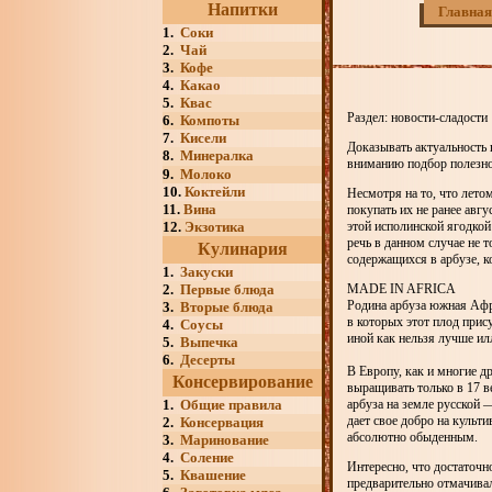
Напитки
Главная
1.
Соки
2.
Чай
3.
Кофе
4.
Какао
5.
Квас
Раздел: новости-сладости
6.
Компоты
7.
Кисели
Доказывать актуальность 
8.
Минералка
вниманию подбор полезно
9.
Молоко
10.
Коктейли
Несмотря на то, что лето
11.
Вина
покупать их не ранее авгу
12.
Экзотика
этой исполинской ягодкой
речь в данном случае не 
Кулинария
содержащихся в арбузе, 
1.
Закуски
2.
Первые блюда
MADE IN AFRICA
Родина арбуза южная Афр
3.
Вторые блюда
в которых этот плод прис
4.
Соусы
иной как нельзя лучше ил
5.
Выпечка
6.
Десерты
В Европу, как и многие д
Консервирование
выращивать только в 17 в
1.
Общие правила
арбуза на земле русской 
дает свое добро на культи
2.
Консервация
абсолютно обыденным.
3.
Маринование
4.
Соление
Интересно, что достаточн
5.
Квашение
предварительно отмачивал