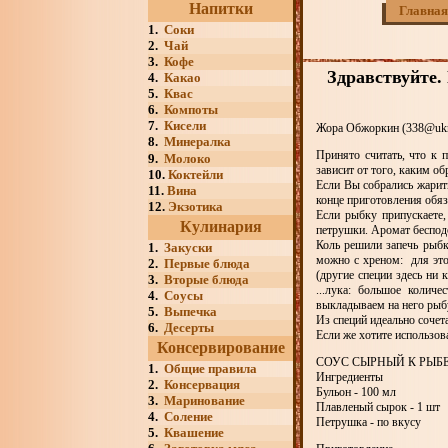
Напитки
Главная
1.
Соки
2.
Чай
3.
Кофе
Здравствуйте.
4.
Какао
5.
Квас
6.
Компоты
7.
Кисели
Жора Обжоркин (338@ukr
8.
Минералка
Принято считать, что к 
9.
Молоко
зависит от того, каким о
10.
Коктейли
Если Вы собрались жарить
11.
Вина
конце приготовления обя
12.
Экзотика
Если рыбку припускаете,
Кулинария
петрушки. Аромат беспо
Коль решили запечь рыб
1.
Закуски
можно с хреном: для это
2.
Первые блюда
(другие специи здесь ни
3.
Вторые блюда
...лука: большое колич
4.
Соусы
выкладываем на него ры
5.
Выпечка
Из специй идеально сочет
6.
Десерты
Если же хотите использов
Консервирование
СОУС СЫРНЫЙ К РЫБ
1.
Общие правила
Ингредиенты
2.
Консервация
Бульон - 100 мл
3.
Маринование
Плавленый сырок - 1 шт
4.
Соление
Петрушка - по вкусу
5.
Квашение