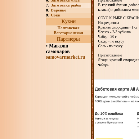
6.
Заготовка мяса
Приготовление
7.
Заготовка рыбы
В горячий бульон добав
комков) и добавляем мел
8.
Варенье
9.
Соки
СОУС К РЫБЕ С КРА
Кухни
Ингредиенты
Красная смородина - 1 ст
Полтавская
Чеснок - 2-3 зубчика
Вегетарианская
Чабер - 20 г
Партнеры
Сахар - по вкусу
•
Магазин
Соль - по вкусу
самоваров
Приготовление
samovarmarket.ru
Ягоды красной смородины
чабера.