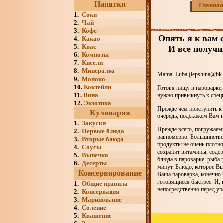
Напитки
Главная
1.
Соки
2.
Чай
3.
Кофе
Опять я к вам 
4.
Какао
5.
Квас
И все получи
6.
Компоты
7.
Кисели
8.
Минералка
Mama_Luba (lepshina@bk.
9.
Молоко
10.
Коктейли
Готовя пищу в пароварке,
11.
Вина
нужно привыкнуть к спец
12.
Экзотика
Прежде чем приступить к 
Кулинария
очередь, подскажем Вам н
1.
Закуски
Прежде всего, погружаем
2.
Первые блюда
равномерно. Большинство
3.
Вторые блюда
продукты не очень плотно
4.
Соусы
сохранит витамины, содер
5.
Выпечка
блюда в пароварке: рыба 
6.
Десерты
минут. Блюдо, которое Вы
Консервирование
Ваша пароварка, конечно 
готовящиеся быстрее. И, 
1.
Общие правила
непосредственно перед уп
2.
Консервация
3.
Маринование
4.
Соление
5.
Квашение