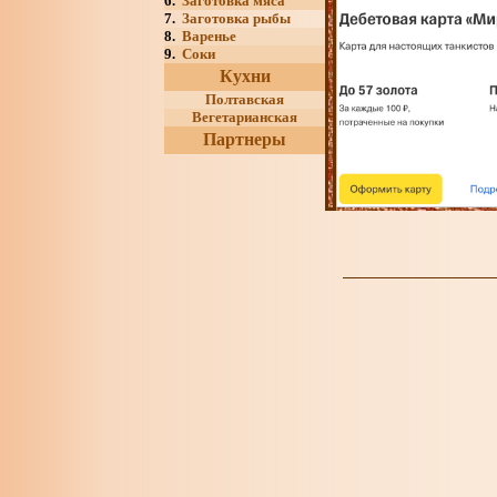
6.
Заготовка мяса
7.
Заготовка рыбы
8.
Варенье
9.
Соки
Кухни
Полтавская
Вегетарианская
Партнеры