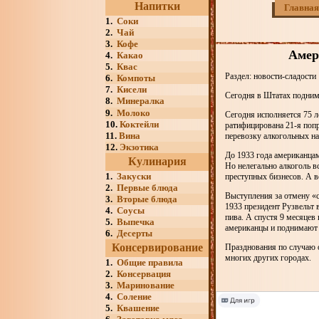
Напитки
Главная
1.
Соки
2.
Чай
3.
Кофе
Амер
4.
Какао
5.
Квас
Раздел: новости-сладости
6.
Компоты
7.
Кисели
Сегодня в Штатах поднима
8.
Минералка
9.
Молоко
Сегодня исполняется 75 л
10.
Коктейли
ратифицирована 21-я поп
11.
Вина
перевозку алкогольных на
12.
Экзотика
До 1933 года американцам
Кулинария
Но нелегально алкоголь в
1.
Закуски
преступных бизнесов. А в
2.
Первые блюда
Выступления за отмену «с
3.
Вторые блюда
1933 президент Рузвельт 
4.
Соусы
пива. А спустя 9 месяцев
5.
Выпечка
американцы и поднимают
6.
Десерты
Консервирование
Празднования по случаю 
многих других городах.
1.
Общие правила
2.
Консервация
3.
Маринование
4.
Соление
5.
Квашение