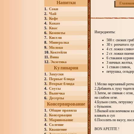
Напитки
Главная
1.
Соки
2.
Чай
3.
Кофе
4.
Какао
5.
Квас
Ингредиенты:
6.
Компоты
7.
Кисели
500 г. свежих гри
8.
Минералка
30 г. репчатого лу
9.
Молоко
4 ст. ложки сливо
10.
Коктейли
2 ст. ложки пшен
11.
Вина
6 стаканов курино
12.
Экзотика
3 яичных желтка,
1 стакан сливок,
Кулинария
петрушка, сельде
1.
Закуски
2.
Первые блюда
3.
Вторые блюда
1.Мелко нарезанный репч
4.
Соусы
2.Добавить к луку тщате
5.
Выпечка
3.Затем, не снимая с огн
на слабом огне.
6.
Десерты
4.Бульон слить, петрушку
Консервирование
с бульоном.
1.
Общие правила
5.Вилкой или венчиком в
2.
Консервация
вливать в суп
3.
Маринование
6.Посолить по вкусу, пос
4.
Соление
BON APETITE !
5.
Квашение