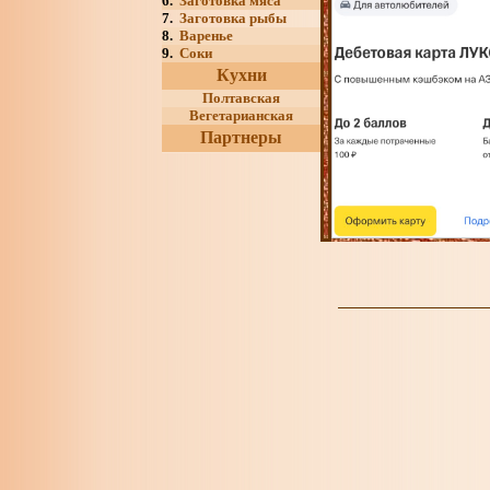
6.
Заготовка мяса
7.
Заготовка рыбы
8.
Варенье
9.
Соки
Кухни
Полтавская
Вегетарианская
Партнеры