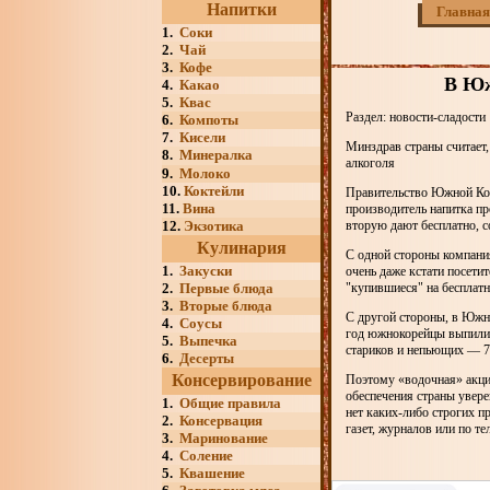
Напитки
Главная
1.
Соки
2.
Чай
3.
Кофе
В Юж
4.
Какао
5.
Квас
Раздел: новости-сладости
6.
Компоты
7.
Кисели
Минздрав страны считает,
8.
Минералка
алкоголя
9.
Молоко
10.
Коктейли
Правительство Южной Коре
11.
Вина
производитель напитка пр
12.
Экзотика
вторую дают бесплатно, 
Кулинария
С одной стороны компания
1.
Закуски
очень даже кстати посети
2.
Первые блюда
"купившиеся" на бесплат
3.
Вторые блюда
С другой стороны, в Южно
4.
Соусы
год южнокорейцы выпили 3
5.
Выпечка
стариков и непьющих — 7
6.
Десерты
Консервирование
Поэтому «водочная» акци
обеспечения страны увер
1.
Общие правила
нет каких-либо строгих п
2.
Консервация
газет, журналов или по те
3.
Маринование
4.
Соление
5.
Квашение