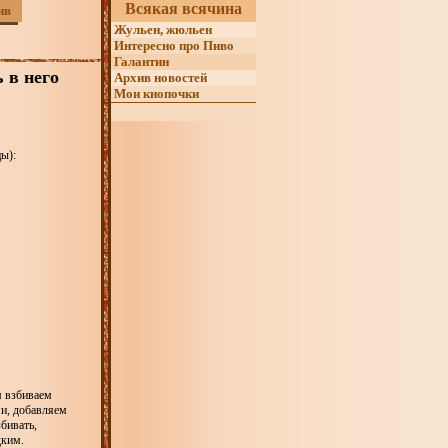
Всякая всячина
ив
Жульен, жюльен
Интересно про Пиво
Галантин
 в него
Архив новостей
Мои кнопочки
ы):
м взбиваем
и, добавляем
бивать,
дким.