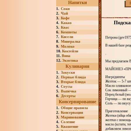
Напитки
1.
Соки
2.
Чай
3.
Кофе
Подска
4.
Какао
5.
Квас
6.
Компоты
7.
Кисели
Петрова (gev1975
8.
Минералка
В нашей базе рец
9.
Молоко
10.
Коктейли
.
11.
Вина
12.
Экзотика
Мы предлагаем Ва
Кулинария
МАЙОНЕЗ «ПР
1.
Закуски
2.
Первые блюда
Ингредиенты
Желток — 5-7 ш
3.
Вторые блюда
Масло оливково
4.
Соусы
Сок лимонный —
5.
Выпечка
Перец белый (мо
6.
Десерты
Горчица — по вк
Консервирование
Соль — по вкусу
1.
Общие правила
Приготовление
2.
Консервация
Желтки (яйца обя
3.
Маринование
желтки с помощь
4.
Соление
масло (кстати, т
5.
Квашение
добавляем лимонн