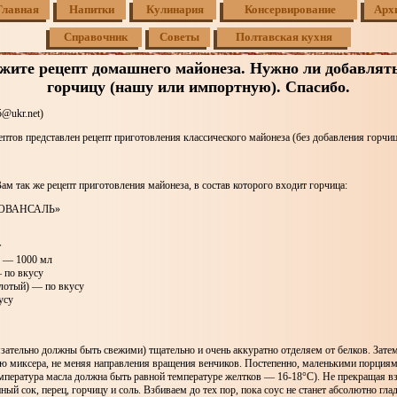
Главная
Напитки
Кулинария
Консервирование
Арх
Справочник
Советы
Полтавская кухня
жите рецепт домашнего майонеза. Нужно ли добавлять
горчицу (нашу или импортную). Спасибо.
@ukr.net)
ептов представлен рецепт приготовления классического майонеза (без добавления горчиц
м так же рецепт приготовления майонеза, в состав которого входит горчица:
ОВАНСАЛЬ»
т
е — 1000 мл
 по вкусу
лотый) — по вкусу
усу
зательно должны быть свежими) тщательно и очень аккуратно отделяем от белков. Зате
ю миксера, не меняя направления вращения венчиков. Постепенно, маленькими порциям
емпература масла должна быть равной температуре желтков — 16-18°С). Не прекращая вз
ый сок, перец, горчицу и соль. Взбиваем до тех пор, пока соус не станет абсолютно гла