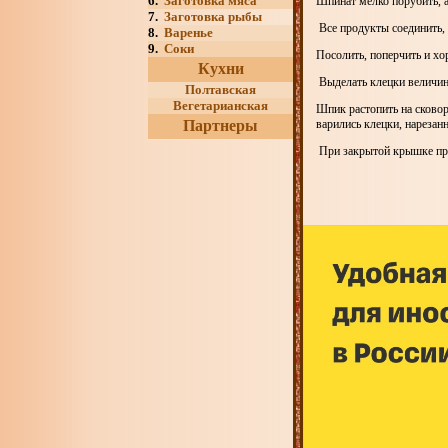
6.
Заготовка мяса
Шпинат мелко порубить, а 
7.
Заготовка рыбы
Все продукты соединить, 
8.
Варенье
9.
Соки
Посолить, поперчить и х
Кухни
Выделать клецки величино
Полтавская
Вегетарианская
Шпик растопить на сковор
Партнеры
варились клецки, нарезан
При закрытой крышке прот