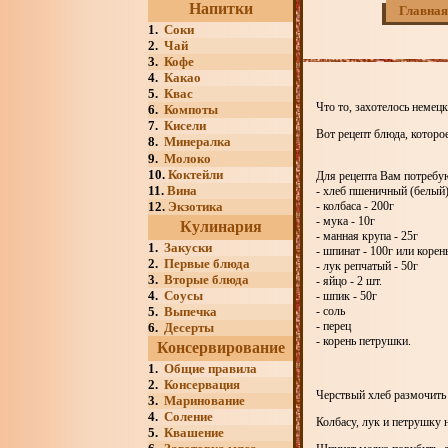
Напитки
Главная
1.
Соки
2.
Чай
3.
Кофе
4.
Какао
5.
Квас
Что то, захотелось немец
6.
Компоты
7.
Кисели
Вот рецепт блюда, которое
8.
Минералка
9.
Молоко
10.
Коктейли
Для рецепта Вам потребу
11.
Вина
- хлеб пшеничный (белый)
12.
Экзотика
- колбаса - 200г
- мука - 10г
Кулинария
- манная крупа - 25г
1.
Закуски
- шпинат - 100г или корень
2.
Первые блюда
- лук репчатый - 50г
3.
Вторые блюда
- яйцо - 2 шт.
4.
Соусы
- шпик - 50г
5.
Выпечка
- соль
- перец
6.
Десерты
- корень петрушки.
Консервирование
1.
Общие правила
2.
Консервация
Черствый хлеб размочить 
3.
Маринование
4.
Соление
Колбасу, лук и петрушку 
5.
Квашение