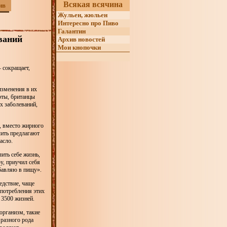
Всякая всячина
ив
Жульен, жюльен
Интересно про Пиво
Галантин
ваний
Архив новостей
Мои кнопочки
 сокращает,
изменения в их
рты, британцы
х заболеваний,
р, вместо жирного
чить предлагают
асло.
ить себе жизнь,
у, приучил себя
обавляю в пищу».
едствие, чаще
 потребления этих
 3500 жизней.
организм, такие
 разного рода