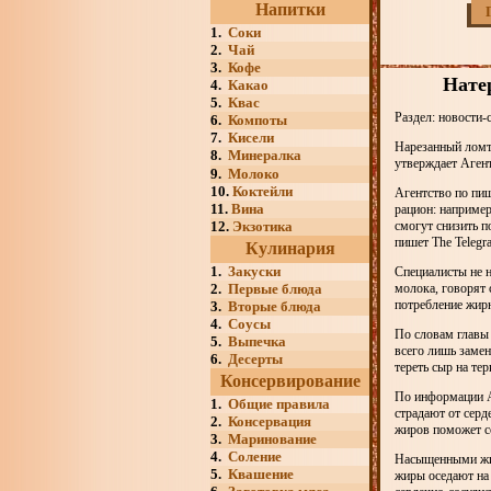
Напитки
1.
Соки
2.
Чай
3.
Кофе
Нате
4.
Какао
5.
Квас
Раздел: новости-
6.
Компоты
7.
Кисели
Нарезанный ломти
8.
Минералка
утверждает Аген
9.
Молоко
10.
Коктейли
Агентство по пи
11.
Вина
рацион: например
12.
Экзотика
смогут снизить п
пишет The Telegr
Кулинария
1.
Закуски
Специалисты не н
2.
Первые блюда
молока, говорят 
потребление жирн
3.
Вторые блюда
4.
Соусы
По словам главы 
5.
Выпечка
всего лишь замен
6.
Десерты
тереть сыр на те
Консервирование
По информации Аг
1.
Общие правила
страдают от серд
2.
Консервация
жиров поможет со
3.
Маринование
4.
Соление
Насыщенными жира
5.
Квашение
жиры оседают на 