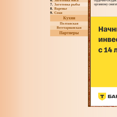
6.
Заготовка мяса
сердечно-сосуди
7.
Заготовка рыбы
организму сжигат
8.
Варенье
9.
Соки
Кухни
Полтавская
Вегетарианская
Партнеры