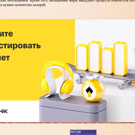
стым заболеваниям. Кроме того, насыщенные жиры замедляют процессы обмена и не по
ь нужное количество калорий.