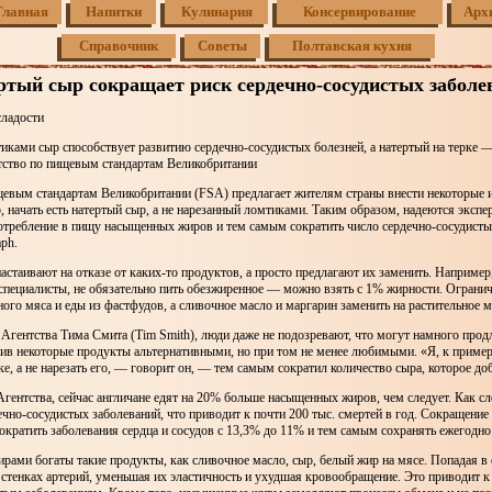
Главная
Напитки
Кулинария
Консервирование
Арх
Справочник
Советы
Полтавская кухня
ртый сыр сокращает риск сердечно-сосудистых заболе
сладости
ками сыр способствует развитию сердечно-сосудистых болезней, а натертый на терке —
тство по пищевым стандартам Великобритании
щевым стандартам Великобритании (FSA) предлагает жителям страны внести некоторые 
, начать есть натертый сыр, а не нарезанный ломтиками. Таким образом, надеются экспе
отребление в пищу насыщенных жиров и тем самым сократить число сердечно-сосудисты
aph.
астаивают на отказе от каких-то продуктов, а просто предлагают их заменить. Наприме
специалисты, не обязательно пить обезжиренное — можно взять с 1% жирности. Ограни
ого мяса и еды из фастфудов, а сливочное масло и маргарин заменить на растительное м
Агентства Тима Смита (Tim Smith), люди даже не подозревают, что могут намного продл
ив некоторые продукты альтернативными, но при том не менее любимыми. «Я, к пример
рке, а не нарезать его, — говорит он, — тем самым сократил количество сыра, которое д
ентства, сейчас англичане едят на 20% больше насыщенных жиров, чем следует. Как сл
ечно-сосудистых заболеваний, что приводит к почти 200 тыс. смертей в год. Сокращение
кратить заболевания сердца и сосудов с 13,3% до 11% и тем самым сохранять ежегодно
ми богаты такие продукты, как сливочное масло, сыр, белый жир на мясе. Попадая в 
стенках артерий, уменьшая их эластичность и ухудшая кровообращение. Это приводит к