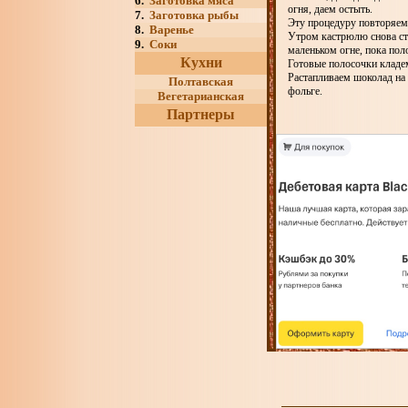
6.
Заготовка мяса
огня, даем остыть.
7.
Заготовка рыбы
Эту процедуру повторяем 
8.
Варенье
Утром кастрюлю снова ста
9.
Соки
маленьком огне, пока пол
Кухни
Готовые полосочки кладем
Растапливаем шоколад на
Полтавская
фольге.
Вегетарианская
Партнеры