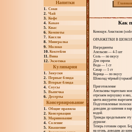
Напитки
Главная
1.
Соки
2.
Чай
3.
Кофе
Как п
4.
Какао
5.
Квас
Конощук Анастасия (sodov
6.
Компоты
7.
Кисели
ОРАНЖЕТКИ В ШОКО
8.
Минералка
9.
Молоко
Ингредиенты
10.
Коктейли
Апельсин — 4-5 шт
11.
Вина
Соль — по вкусу
12.
Экзотика
Для сиропа
Вода — 1 ст
Кулинария
Сахар — 1 ст
1.
Закуски
Корица — по вкусу
2.
Первые блюда
Шоколад чёрный (горький
3.
Вторые блюда
Приготовление
4.
Соусы
Апельсины тщательно моем
5.
Выпечка
отрезаем верхушку и низ
6.
Десерты
цвета аккуратно вырезаем
Консервирование
Подготовленные полоски 
1.
Общие правила
доводим до кипения и вар
водой.
2.
Консервация
Трижды проделываем эту п
3.
Маринование
дуршлаг.
4.
Соление
Теперь готовим сироп. Бе
5.
Квашение
на огонь, доводим до кип