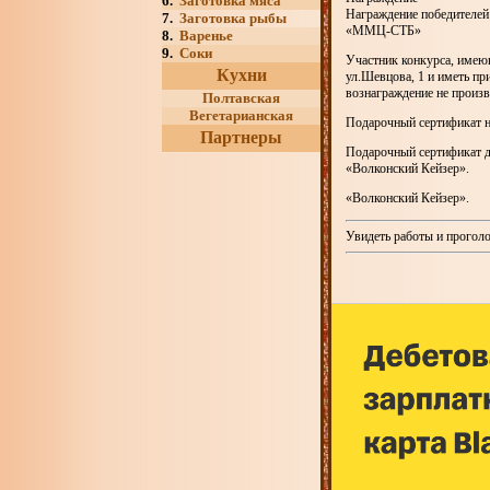
6.
Заготовка мяса
Награждение победителей к
7.
Заготовка рыбы
«ММЦ-СТБ»
8.
Варенье
9.
Соки
Участник конкурса, имеющ
Кухни
ул.Шевцова, 1 и иметь пр
вознаграждение не произв
Полтавская
Вегетарианская
Подарочный сертификат не
Партнеры
Подарочный сертификат да
«Волконский Кейзер».
«Волконский Кейзер».
Увидеть работы и прогол