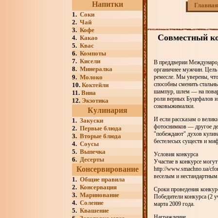
Напитки
Главная
1.
Соки
2.
Чай
3.
Кофе
Совместный ко
4.
Какао
5.
Квас
6.
Компоты
7.
Кисели
В преддверии Международ
8.
Минералка
органичнее мужчин. Цель
9.
Молоко
ремесле. Мы уверены, что
способны сменить стальны
10.
Коктейли
шампур, шлем — на поварс
11.
Вина
роли верных Буцефалов и
12.
Экзотика
соковыжималки.
Кулинария
И если рассказам о велик
1.
Закуски
фотоснимков — другое де
2.
Первые блюда
"побеждают" духов кулин
3.
Вторые блюда
бестелесых существ и м
4.
Соусы
5.
Выпечка
Условия конкурса
6.
Десерты
Участие в конкурсе могу
Консервирование
http://www.smachno.ua/c
веселым и нестандартным
1.
Общие правила
2.
Консервация
Сроки проведения конкурс
3.
Маринование
Победители конкурса (2 у
4.
Соление
марта 2009 года.
5.
Квашение
Награждение