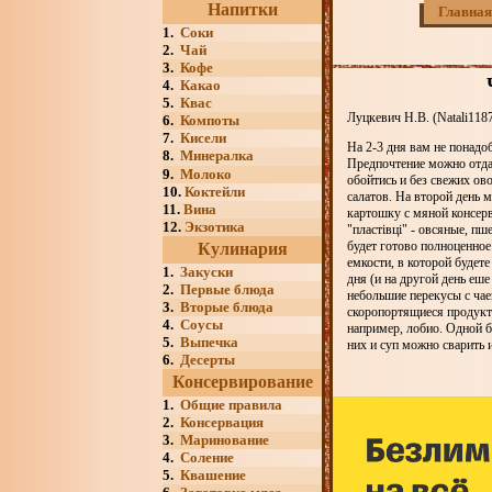
Напитки
Главная
1.
Соки
2.
Чай
3.
Кофе
4.
Какао
5.
Квас
Луцкевич Н.В. (Natali118
6.
Компоты
7.
Кисели
На 2-3 дня вам не понадо
8.
Минералка
Предпочтение можно отдат
9.
Молоко
обойтись и без свежих ов
10.
Коктейли
салатов. На второй день 
11.
Вина
картошку с мяной консерв
12.
Экзотика
"пластiвцi" - овсяные, пш
будет готово полноценное
Кулинария
емкости, в которой будет
1.
Закуски
дня (и на другой день еше
2.
Первые блюда
небольшие перекусы с чае
3.
Вторые блюда
скоропортящиеся продукты
4.
Соусы
например, лобио. Одной б
5.
Выпечка
них и суп можно сварить и
6.
Десерты
Консервирование
1.
Общие правила
2.
Консервация
3.
Маринование
4.
Соление
5.
Квашение