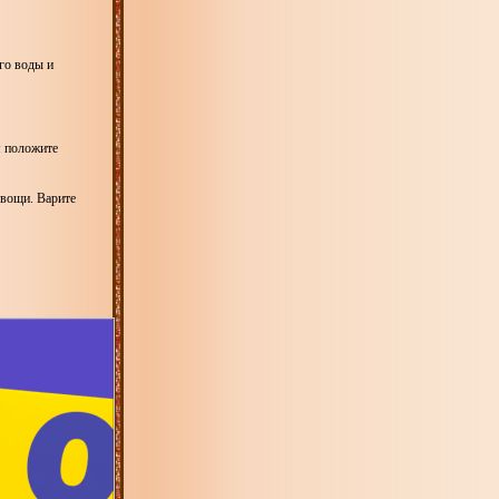
ого воды и
м положите
овощи. Варите