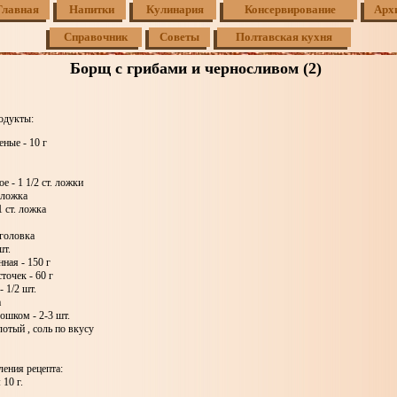
Главная
Напитки
Кулинария
Консервирование
Арх
Справочник
Советы
Полтавская кухня
Борщ с грибами и черносливом (2)
одукты:
ные - 10 г
е - 1 1/2 ст. ложки
 ложка
1 ст. ложка
 головка
шт.
нная - 150 г
точек - 60 г
 1/2 шт.
а
ошком - 2-3 шт.
отый , соль по вкусу
ения рецепта:
 10 г.