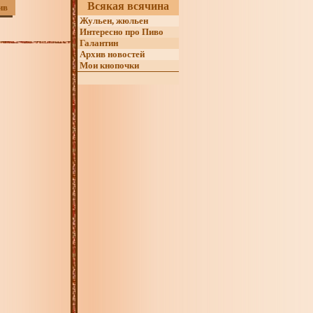
Всякая всячина
ив
Жульен, жюльен
Интересно про Пиво
Галантин
Архив новостей
Мои кнопочки