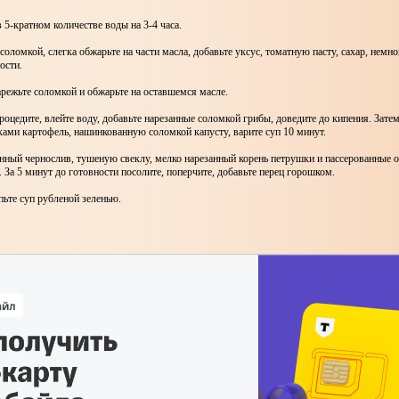
 5-кратном количестве воды на 3-4 часа.
соломкой, слегка обжарьте на части масла, добавьте уксус, томатную пасту, сахар, немн
ности.
арежьте соломкой и обжарьте на оставшемся масле.
роцедите, влейте воду, добавьте нарезанные соломкой грибы, доведите до кипения. Зате
ками картофель, нашинкованную соломкой капусту, варите суп 10 минут.
нный чернослив, тушеную свеклу, мелко нарезанный корень петрушки и пассерованные 
. За 5 минут до готовности посолите, поперчите, добавьте перец горошком.
ьте суп рубленой зеленью.