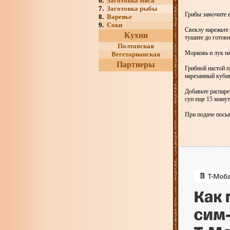
6.
Заготовка мяса
7.
Заготовка рыбы
Грибы замочите в
8.
Варенье
9.
Соки
Свеклу нарежьте 
Кухни
тушите до готов
Полтавская
Морковь и лук н
Вегетарианская
Партнеры
Грибной настой п
нарезанный куби
Добавьте распаре
суп еще 15 минут
При подаче посып