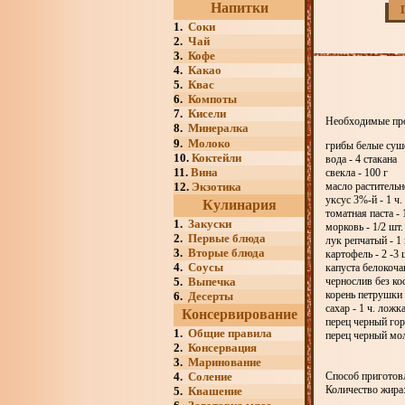
Напитки
1.
Соки
2.
Чай
3.
Кофе
4.
Какао
5.
Квас
6.
Компоты
7.
Кисели
Необходимые пр
8.
Минералка
9.
Молоко
грибы белые суше
10.
Коктейли
вода - 4 стакана
11.
Вина
свекла - 100 г
12.
Экзотика
масло растительно
уксус 3%-й - 1 ч.
Кулинария
томатная паста - 
1.
Закуски
морковь - 1/2 шт.
2.
Первые блюда
лук репчатый - 1
3.
Вторые блюда
картофель - 2 -3 
4.
Соусы
капуста белокоча
5.
Выпечка
чернослив без кос
корень петрушки -
6.
Десерты
сахар - 1 ч. ложк
Консервирование
перец черный гор
1.
Общие правила
перец черный мол
2.
Консервация
3.
Маринование
4.
Соление
Способ приготовл
Количество жира:
5.
Квашение